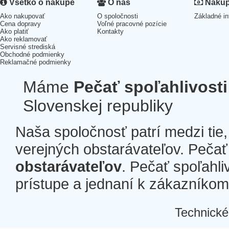
Všetko o nákupe
O nás
Nákup 
Ako nakupovať
O spoločnosti
Základné in
Cena dopravy
Voľné pracovné pozície
Ako platiť
Kontakty
Ako reklamovať
Servisné strediská
Obchodné podmienky
Reklamačné podmienky
Máme
Pečať spoľahlivosti
Slovenskej republiky
Naša spoločnosť patrí medzi tie
verejných obstarávateľov. Pečať 
obstarávateľov
. Pečať spoľahli
prístupe a jednaní k zákazníkom a
Technické
Â
Â