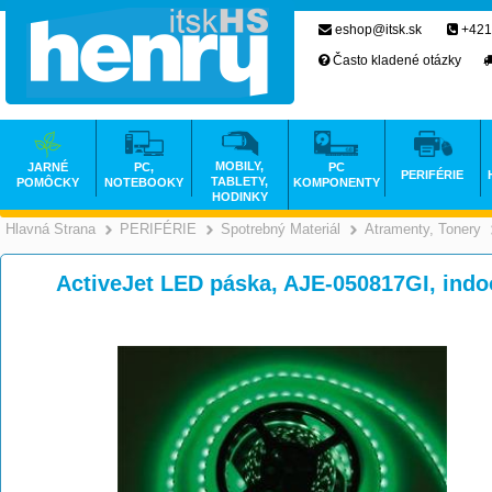
eshop@itsk.sk
+421
Často kladené otázky
MOBILY,
JARNÉ
PC,
PC
PERIFÉRIE
TABLETY,
POMÔCKY
NOTEBOOKY
KOMPONENTY
HODINKY
Hlavná Strana
PERIFÉRIE
Spotrebný Materiál
Atramenty, Tonery
>
>
>
ActiveJet LED páska, AJE-050817GI, in