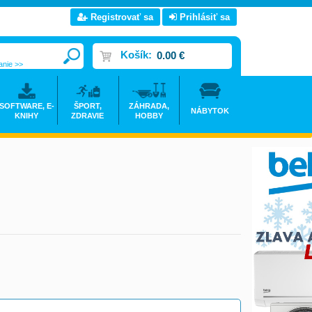
Registrovať sa
Prihlásiť sa
Košík:
0.00 €
anie >>
SOFTWARE, E-
ŠPORT,
ZÁHRADA,
NÁBYTOK
KNIHY
ZDRAVIE
HOBBY