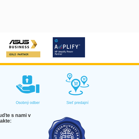
Osobný odber
Sieť predajní
ďte s nami v
akte: