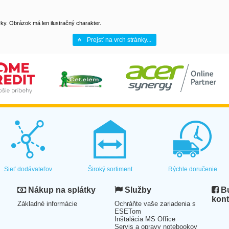
y. Obrázok má len ilustračný charakter.
Prejsť na vrch stránky...
Sieť dodávateľov
Široký sortiment
Rýchle doručenie
Nákup na splátky
Služby
Bu
kont
Základné informácie
Ochráňte vaše zariadenia s
ESETom
Inštalácia MS Office
Servis a opravy notebookov