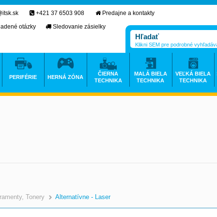
itsk.sk
+421 37 6503 908
Predajne a kontakty
ladené otázky
Sledovanie zásielky
Klikni SEM pre podrobné vyhľadáv
ČIERNA
MALÁ BIELA
VEĽKÁ BIELA
PERIFÉRIE
HERNÁ ZÓNA
TECHNIKA
TECHNIKA
TECHNIKA
ramenty, Tonery
Alternatívne - Laser