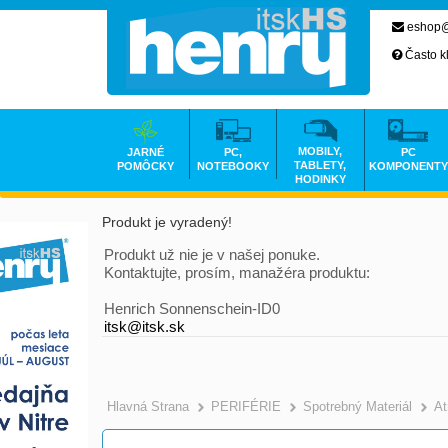
eshop@
Často k
MOBILY,
JARNÉ
PC,
PC
TABLETY,
POMÔCKY
NOTEBOOKY
KOMPONENTY
HODINKY
Produkt je vyradený!
Produkt už nie je v našej ponuke.
Kontaktujte, prosím, manažéra produktu:
Henrich Sonnenschein-ID0
itsk@itsk.sk
Hlavná Strana
PERIFÉRIE
Spotrebný Materiál
At