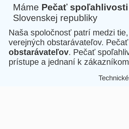
Máme
Pečať spoľahlivosti
Slovenskej republiky
Naša spoločnosť patrí medzi tie
verejných obstarávateľov. Pečať 
obstarávateľov
. Pečať spoľahli
prístupe a jednaní k zákazníkom a
Technické
Â
Â
Â