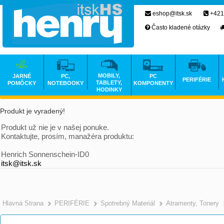
eshop@itsk.sk
+421
Často kladené otázky
MOBILY,
JARNÉ
PC,
PC
PERIFÉRIE
TABLETY,
POMÔCKY
NOTEBOOKY
KOMPONENTY
HODINKY
Produkt je vyradený!
Produkt už nie je v našej ponuke.
Kontaktujte, prosím, manažéra produktu:
Henrich Sonnenschein-ID0
itsk@itsk.sk
Hlavná Strana
PERIFÉRIE
Spotrebný Materiál
Atramenty, Tonery