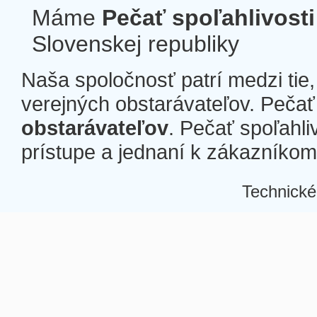
Máme
Pečať spoľahlivosti
Slovenskej republiky
Naša spoločnosť patrí medzi tie
verejných obstarávateľov. Pečať 
obstarávateľov
. Pečať spoľahli
prístupe a jednaní k zákazníkom a
Technické
Â
Â
Â