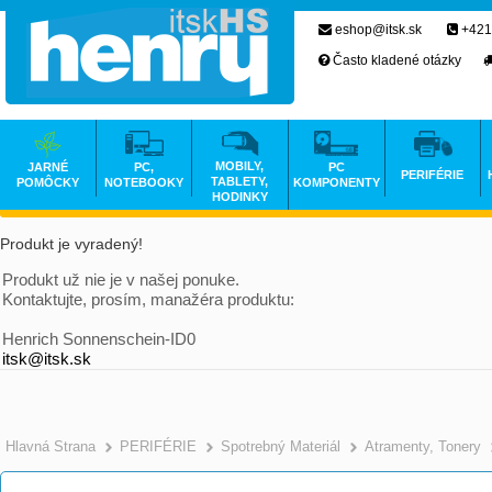
eshop@itsk.sk
+421
Často kladené otázky
MOBILY,
JARNÉ
PC,
PC
PERIFÉRIE
TABLETY,
POMÔCKY
NOTEBOOKY
KOMPONENTY
HODINKY
Produkt je vyradený!
Produkt už nie je v našej ponuke.
Kontaktujte, prosím, manažéra produktu:
Henrich Sonnenschein-ID0
itsk@itsk.sk
Hlavná Strana
PERIFÉRIE
Spotrebný Materiál
Atramenty, Tonery