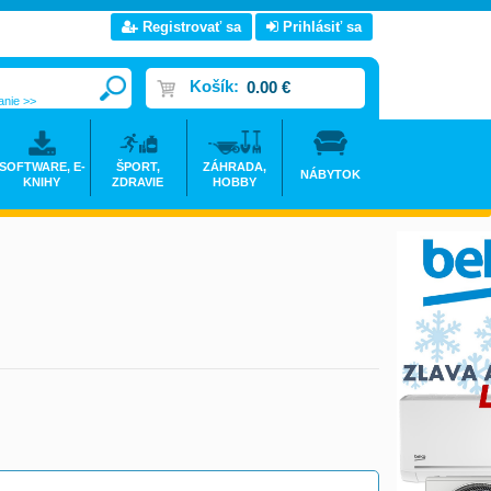
Registrovať sa
Prihlásiť sa
Košík:
0.00 €
anie >>
SOFTWARE, E-
ŠPORT,
ZÁHRADA,
NÁBYTOK
KNIHY
ZDRAVIE
HOBBY