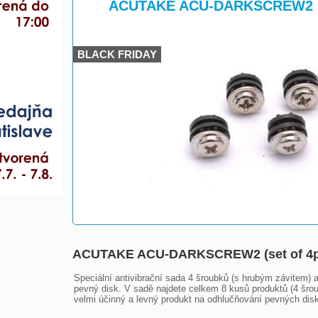
>
ACUTAKE ACU-DARKSCREW2 (se
BLACK FRIDAY
ACUTAKE ACU-DARKSCREW2 (set of 4pc
Speciální antivibrační sada 4 šroubků (s hrubým závitem) a
pevný disk. V sadě najdete celkem 8 kusů produktů (4 šroub
velmi účinný a levný produkt na odhlučňování pevných dis