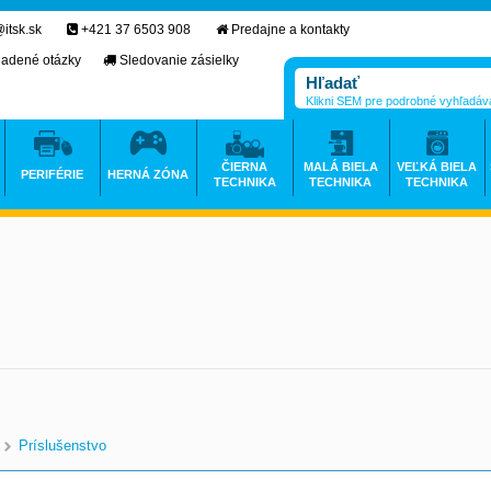
itsk.sk
+421 37 6503 908
Predajne a kontakty
ladené otázky
Sledovanie zásielky
Klikni SEM pre podrobné vyhľadáv
ČIERNA
MALÁ BIELA
VEĽKÁ BIELA
PERIFÉRIE
HERNÁ ZÓNA
TECHNIKA
TECHNIKA
TECHNIKA
Príslušenstvo