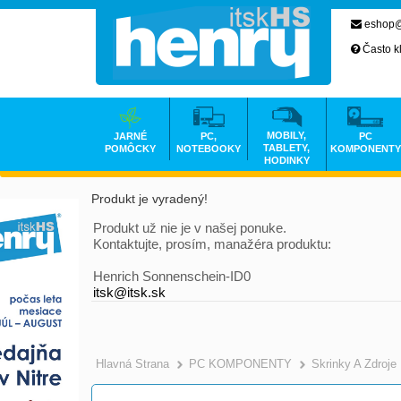
eshop@
Často k
MOBILY,
JARNÉ
PC,
PC
TABLETY,
POMÔCKY
NOTEBOOKY
KOMPONENTY
HODINKY
Produkt je vyradený!
Produkt už nie je v našej ponuke.
Kontaktujte, prosím, manažéra produktu:
Henrich Sonnenschein-ID0
itsk@itsk.sk
Hlavná Strana
PC KOMPONENTY
Skrinky A Zdroje