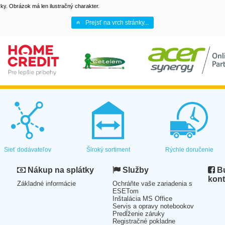
y. Obrázok má len ilustračný charakter.
Prejsť na vrch stránky...
Sieť dodávateľov
Široký sortiment
Rýchle doručenie
Nákup na splátky
Služby
Bu
kont
Základné informácie
Ochráňte vaše zariadenia s
ESETom
Inštalácia MS Office
Servis a opravy notebookov
Predĺženie záruky
Registračné pokladne