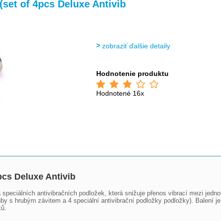
>
>
t of 4pcs Deluxe Antivib
zobraziť ďalšie detaily
Hodnotenie produktu
Hodnotené 16x
s Deluxe Antivib
 speciálních antivibračních podložek, která snižuje přenos vibrací mezi jedno
y s hrubým závitem a 4 speciální antivibrační podložky podložky). Balení je 
ků.