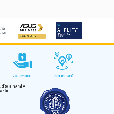
Osobný odber
Sieť predajní
ďte s nami v
akte: