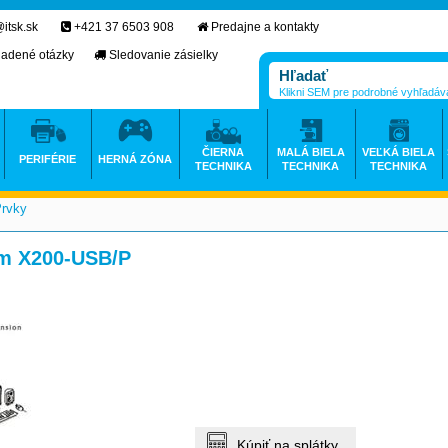
itsk.sk
+421 37 6503 908
Predajne a kontakty
ladené otázky
Sledovanie zásielky
Klikni SEM pre podrobné vyhľadáv
ČIERNA
MALÁ BIELA
VEĽKÁ BIELA
PERIFÉRIE
HERNÁ ZÓNA
TECHNIKA
TECHNIKA
TECHNIKA
Prvky
>
0m X200-USB/P
Kúpiť na splátky.