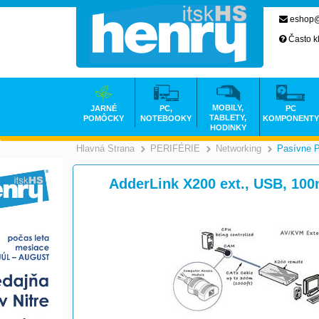
eshop@
Často k
MOBILY,
JARNÉ
PC,
PC
TABLETY,
POMÔCKY
NOTEBOOKY
KOMPONENTY
HODINKY
Hlavná Strana
PERIFÉRIE
Networking
Pasívne 
>
>
AdderLink X200 ext., USB, 10