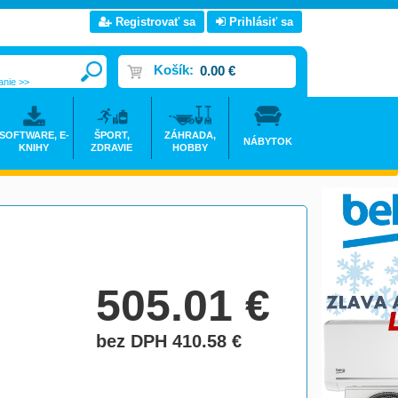
Registrovať sa
Prihlásiť sa
Košík:
0.00 €
anie >>
SOFTWARE, E-
ŠPORT,
ZÁHRADA,
NÁBYTOK
KNIHY
ZDRAVIE
HOBBY
505.01
€
bez DPH 410.58
€
do košíka