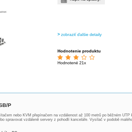
zobraziť ďalšie detaily
Hodnotenie produktu
Hodnotené 21x
USB/P
čítačem nebo KVM přepínačem na vzdálenost až 100 metrů po běžném UTP kab
ebo spravovat vzdáleně servery z pohodlí kanceláře. Vysílač v podobě malého