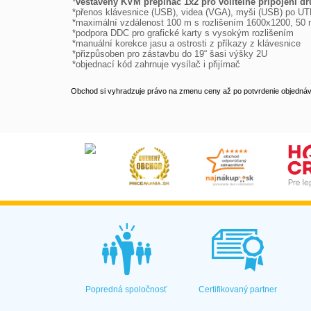

*
vestavěný KVM přepínač 1x2 pro volitelné připojení d
*přenos klávesnice (USB), videa (VGA), myši (USB) po UTP
*maximální vzdálenost 100 m s rozlišením 1600x1200, 50 
*podpora DDC pro grafické karty s vysokým rozlišením

*manuální korekce jasu a ostrosti z příkazy z klávesnice

*přizpůsoben pro zástavbu do 19“ šasi výšky 2U

*objednací kód zahrnuje vysílač i přijímač
Obchod si vyhradzuje právo na zmenu ceny až po potvrdenie objednávk
Popredná spoločnosť
Certifikovaný partner