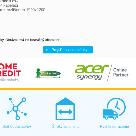
ruhého PC
 kabeláži

m s rozlišením 1920x1200

y. Obrázok má len ilustračný charakter.
Prejsť na vrch stránky...
Sieť dodávateľov
Široký sortiment
Rýchle doručenie