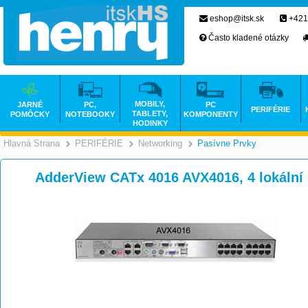
eshop@itsk.sk
+421
Často kladené otázky
MOBILY,
JARNÉ
PC,
PC
PERIFÉRIE
TABLETY,
POMÔCKY
NOTEBOOKY
KOMPONENTY
HODINKY
Hlavná Strana
PERIFÉRIE
Networking
Pasívne Prvky
>
>
>
AdderView CATx 4016 AVX4016, 4 lokální 