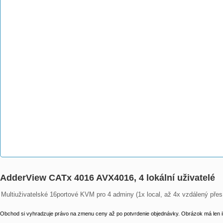
AdderView CATx 4016 AVX4016, 4 lokální uživatelé
Multiuživatelské 16portové KVM pro 4 adminy (1x local, až 4x vzdálený přes
Obchod si vyhradzuje právo na zmenu ceny až po potvrdenie objednávky. Obrázok má len il