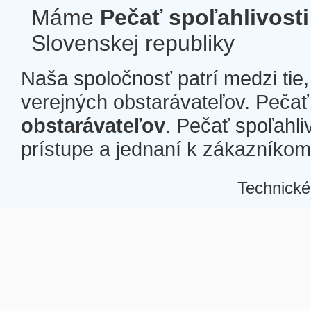
Máme
Pečať spoľahlivosti
Slovenskej republiky
Naša spoločnosť patrí medzi tie
verejných obstarávateľov. Pečať 
obstarávateľov
. Pečať spoľahli
prístupe a jednaní k zákazníkom a
Technické
Â
Â
Â