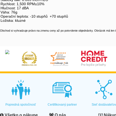
Rychlost: 1,500 RPM±10%
Hlučnost: 17 dBA
Váha: 76g
Operační teplota: -10 stupňů +70 stupňů
Ložiska: kluzné
Obchod si vyhradzuje právo na zmenu ceny až po potvrdenie objednávky. Obrázok má len il
Popredná spoločnosť
Certifikovaný partner
Sieť dodávateľo
Všetko o nákupe
O nás
Nákup 