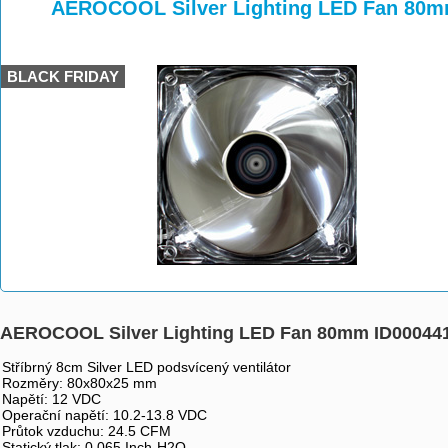
>
>
AEROCOOL Silver Lighting LED Fan 80m
BLACK FRIDAY
AEROCOOL Silver Lighting LED Fan 80mm ID00044
Stříbrný 8cm Silver LED podsvícený ventilátor
Rozměry: 80x80x25 mm
Napětí: 12 VDC
Operační napětí: 10.2-13.8 VDC
Průtok vzduchu: 24.5 CFM
Statický tlak: 0.065 Inch-H2O