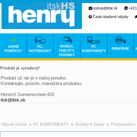
eshop@itsk.sk
+421
Často kladené otázky
MOBILY,
JARNÉ
PC,
PC
PERIFÉRIE
TABLETY,
POMÔCKY
NOTEBOOKY
KOMPONENTY
HODINKY
Produkt je vyradený!
Produkt už nie je v našej ponuke.
Kontaktujte, prosím, manažéra produktu:
Henrich Sonnenschein-ID0
itsk@itsk.sk
Hlavná Strana
PC KOMPONENTY
Skrinky A Zdroje
Príslušenstvo