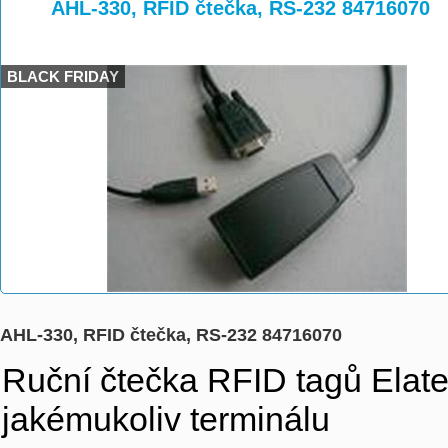
>
>
AHL-330, RFID čtečka, RS-232 84716070
BLACK FRIDAY
AHL-330, RFID čtečka, RS-232 84716070
Ruční čtečka RFID tagů Elate
jakémukoliv terminálu