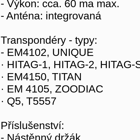
- Výkon: cca. 60 ma max.
- Anténa: integrovaná
Transpondéry - typy:
- EM4102, UNIQUE
· HITAG-1, HITAG-2, HITAG-
· EM4150, TITAN
· EM 4105, ZOODIAC
· Q5, T5557
Příslušenství:
- Nástěnný držák