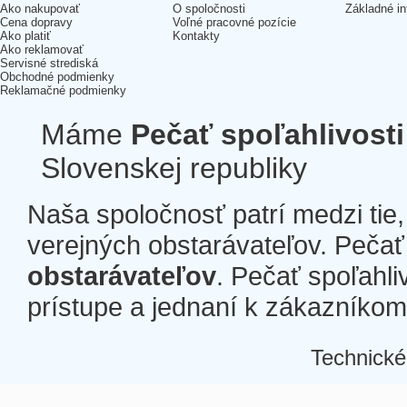
Ako nakupovať
O spoločnosti
Základné in
Cena dopravy
Voľné pracovné pozície
Ako platiť
Kontakty
Ako reklamovať
Servisné strediská
Obchodné podmienky
Reklamačné podmienky
Máme
Pečať spoľahlivosti
Slovenskej republiky
Naša spoločnosť patrí medzi tie
verejných obstarávateľov. Pečať 
obstarávateľov
. Pečať spoľahli
prístupe a jednaní k zákazníkom a
Technické
Â
Â
Â