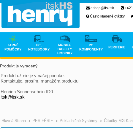
eshop@itsk.sk
+421
Často kladené otázky
MOBILY,
JARNÉ
PC,
PC
PERIFÉRIE
TABLETY,
POMÔCKY
NOTEBOOKY
KOMPONENTY
HODINKY
Produkt je vyradený!
Produkt už nie je v našej ponuke.
Kontaktujte, prosím, manažéra produktu:
Henrich Sonnenschein-ID0
itsk@itsk.sk
Hlavná Strana
PERIFÉRIE
Pokladničné Systémy
Čítačky MG Kari