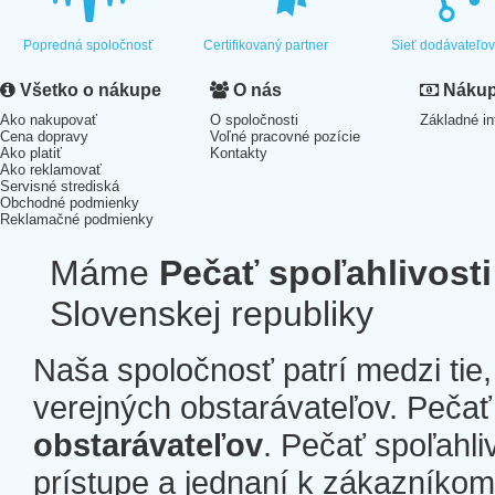
Popredná spoločnosť
Certifikovaný partner
Sieť dodávateľo
Všetko o nákupe
O nás
Nákup 
Ako nakupovať
O spoločnosti
Základné in
Cena dopravy
Voľné pracovné pozície
Ako platiť
Kontakty
Ako reklamovať
Servisné strediská
Obchodné podmienky
Reklamačné podmienky
Máme
Pečať spoľahlivosti
Slovenskej republiky
Naša spoločnosť patrí medzi tie
verejných obstarávateľov. Pečať 
obstarávateľov
. Pečať spoľahli
prístupe a jednaní k zákazníkom a