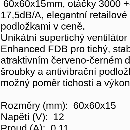
60x60x15mm, otáčky 3000 +-
17,5dB/A, elegantní retailové
podložkami v ceně.
Unikátní supertichý ventiláto
Enhanced FDB pro tichý, stabi
atraktivním červeno-černém d
šroubky a antivibrační podlož
možný poměr tichosti a výkon
Rozměry (mm): 60x60x15
Napětí (V): 12
Proud (A): 0,11