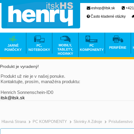
eshop@itsk.sk
+421
Často kladené otázky
MOBILY,
JARNÉ
PC,
PC
PERIFÉRIE
TABLETY,
POMÔCKY
NOTEBOOKY
KOMPONENTY
HODINKY
Produkt je vyradený!
Produkt už nie je v našej ponuke.
Kontaktujte, prosím, manažéra produktu:
Henrich Sonnenschein-ID0
itsk@itsk.sk
Hlavná Strana
PC KOMPONENTY
Skrinky A Zdroje
Príslušenstvo