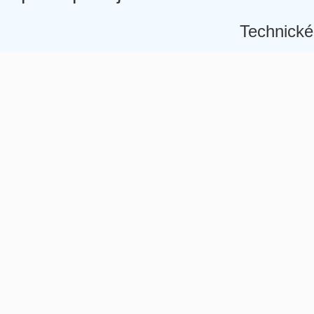
Technické
Â
Â
Â