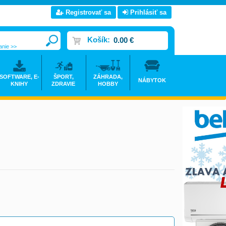
Registrovať sa
Prihlásiť sa
Košík:
0.00 €
anie >>
SOFTWARE, E-
ŠPORT,
ZÁHRADA,
NÁBYTOK
KNIHY
ZDRAVIE
HOBBY