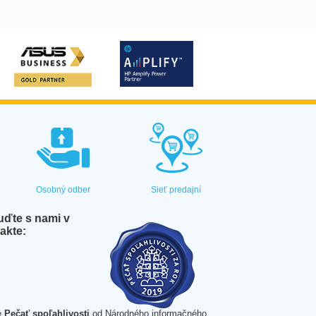
Osobný odber
Sieť predajní
ďte s nami v
akte:
e
Pečať spoľahlivosti
od Národného informačného