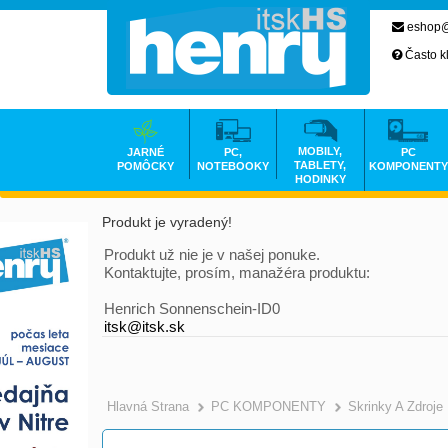
eshop@
Často k
MOBILY,
JARNÉ
PC,
PC
TABLETY,
POMÔCKY
NOTEBOOKY
KOMPONENTY
HODINKY
Produkt je vyradený!
Produkt už nie je v našej ponuke.
Kontaktujte, prosím, manažéra produktu:
Henrich Sonnenschein-ID0
itsk@itsk.sk
Hlavná Strana
PC KOMPONENTY
Skrinky A Zdroje