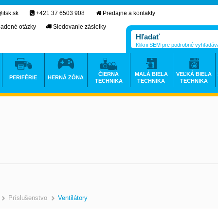
itsk.sk
+421 37 6503 908
Predajne a kontakty
ladené otázky
Sledovanie zásielky
Klikni SEM pre podrobné vyhľadáv
ČIERNA
MALÁ BIELA
VEĽKÁ BIELA
PERIFÉRIE
HERNÁ ZÓNA
TECHNIKA
TECHNIKA
TECHNIKA
Príslušenstvo
Ventilátory