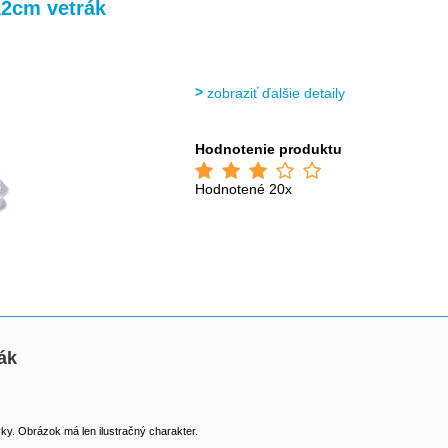
>
>
>
2cm vetrák
zobraziť ďalšie detaily
Hodnotenie produktu
Hodnotené 20x
ák
y. Obrázok má len ilustračný charakter.