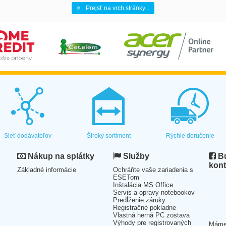
Prejsť na vrch stránky...
Sieť dodávateľov
Široký sortiment
Rýchle doručenie
Nákup na splátky
Služby
Bu
kont
Základné informácie
Ochráňte vaše zariadenia s
ESETom
Inštalácia MS Office
Servis a opravy notebookov
Predĺženie záruky
Registračné pokladne
Vlastná herná PC zostava
Výhody pre registrovaných
Mám