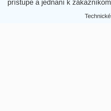
prístupe a jednaní k zákazníkom a
Technické
Â
Â
Â