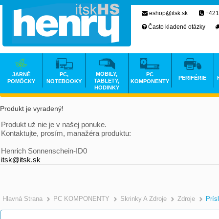
eshop@itsk.sk
+421
Často kladené otázky
MOBILY,
JARNÉ
PC,
PC
PERIFÉRIE
TABLETY,
POMÔCKY
NOTEBOOKY
KOMPONENTY
HODINKY
Produkt je vyradený!
Produkt už nie je v našej ponuke.
Kontaktujte, prosím, manažéra produktu:
Henrich Sonnenschein-ID0
itsk@itsk.sk
Hlavná Strana
PC KOMPONENTY
Skrinky A Zdroje
Zdroje
Prís