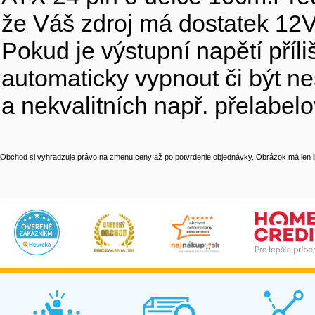
že Váš zdroj má dostatek 12V
Pokud je výstupní napětí pří
automaticky vypnout či být ne
a nekvalitních např. přelabel
Obchod si vyhradzuje právo na zmenu ceny až po potvrdenie objednávky. Obrázok má len il