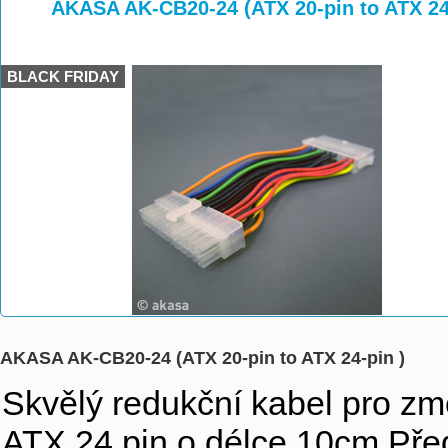
>
>
AKASA AK-CB20-24 (ATX 20-pin to ATX 24
BLACK FRIDAY
AKASA AK-CB20-24 (ATX 20-pin to ATX 24-pin )
Skvělý redukční kabel pro zm
ATX 24 pin o délce 10cm.Před