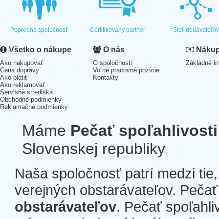
Popredná spoločnosť
Certifikovaný partner
Sieť dodávateľo
Všetko o nákupe
O nás
Nákup 
Ako nakupovať
O spoločnosti
Základné in
Cena dopravy
Voľné pracovné pozície
Ako platiť
Kontakty
Ako reklamovať
Servisné strediská
Obchodné podmienky
Reklamačné podmienky
Máme
Pečať spoľahlivosti
Slovenskej republiky
Naša spoločnosť patrí medzi tie
verejných obstarávateľov. Pečať 
obstarávateľov
. Pečať spoľahli