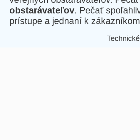
obstarávateľov
. Pečať spoľahli
prístupe a jednaní k zákazníkom a
Technické
Â
Â
Â