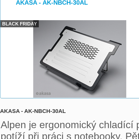
>
>
AKASA - AK-NBCH-30AL
BLACK FRIDAY
AKASA - AK-NBCH-30AL
Alpen je ergonomický chladící p
potíží při práci s notebooky. P