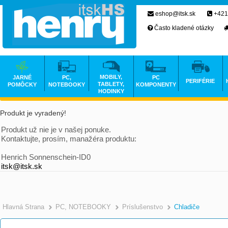
eshop@itsk.sk
+421
Často kladené otázky
MOBILY,
JARNÉ
PC,
PC
PERIFÉRIE
TABLETY,
POMÔCKY
NOTEBOOKY
KOMPONENTY
HODINKY
Produkt je vyradený!
Produkt už nie je v našej ponuke.
Kontaktujte, prosím, manažéra produktu:
Henrich Sonnenschein-ID0
itsk@itsk.sk
Hlavná Strana
PC, NOTEBOOKY
Príslušenstvo
Chladiče