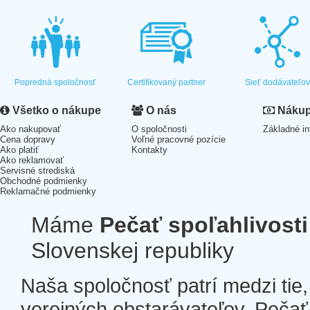
Popredná spoločnosť
Certifikovaný partner
Sieť dodávateľo
Všetko o nákupe
O nás
Nákup 
Ako nakupovať
O spoločnosti
Základné in
Cena dopravy
Voľné pracovné pozície
Ako platiť
Kontakty
Ako reklamovať
Servisné strediská
Obchodné podmienky
Reklamačné podmienky
Máme
Pečať spoľahlivosti
Slovenskej republiky
Naša spoločnosť patrí medzi tie
verejných obstarávateľov. Pečať 