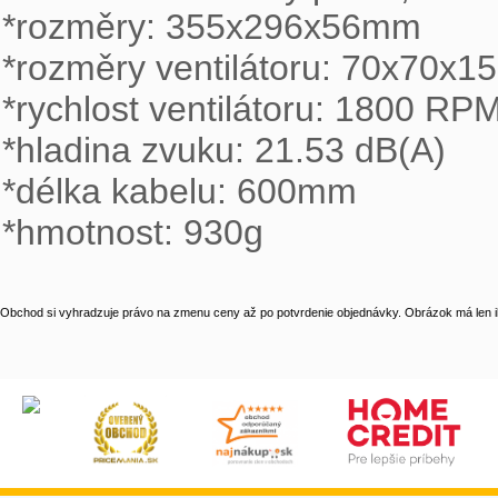
*rozměry: 355x296x56mm

*rozměry ventilátoru: 70x70x1
*rychlost ventilátoru: 1800 RPM
*hladina zvuku: 21.53 dB(A)

*délka kabelu: 600mm

*hmotnost: 930g
Obchod si vyhradzuje právo na zmenu ceny až po potvrdenie objednávky. Obrázok má len il