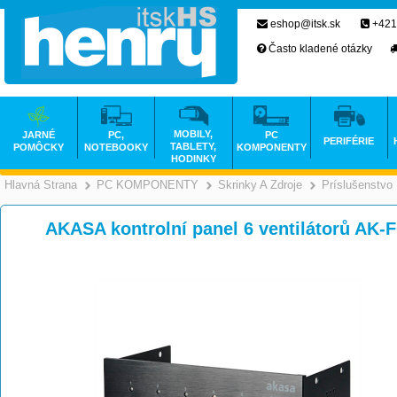
eshop@itsk.sk
+421
Často kladené otázky
MOBILY,
JARNÉ
PC,
PC
PERIFÉRIE
TABLETY,
POMÔCKY
NOTEBOOKY
KOMPONENTY
HODINKY
Hlavná Strana
PC KOMPONENTY
Skrinky A Zdroje
Príslušenstvo
>
>
AKASA kontrolní panel 6 ventilátorů AK