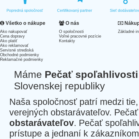
Popredná spoločnosť
Certifikovaný partner
Sieť dodávateľo
Všetko o nákupe
O nás
Nákup 
Ako nakupovať
O spoločnosti
Základné in
Cena dopravy
Voľné pracovné pozície
Ako platiť
Kontakty
Ako reklamovať
Servisné strediská
Obchodné podmienky
Reklamačné podmienky
Máme
Pečať spoľahlivosti
Slovenskej republiky
Naša spoločnosť patrí medzi tie
verejných obstarávateľov. Pečať 
obstarávateľov
. Pečať spoľahli
prístupe a jednaní k zákazníkom a