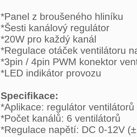
*Panel z broušeného hliníku

*Šesti kanálový regulátor

*20W pro každý kanál 

*Regulace otáček ventilátoru 
*3pin / 4pin PWM konektor venti
*LED indikátor provozu

Specifikace:

*Aplikace: regulátor ventilátorů
*Počet kanálů: 6 ventilátorů

*Regulace napětí: DC 0-12V (±