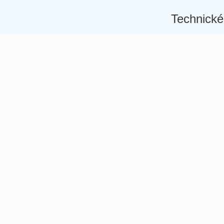
Technické
Â
Â
Â