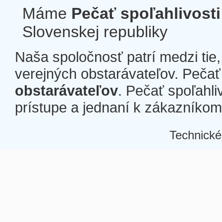
Máme
Pečať spoľahlivosti
Slovenskej republiky
Naša spoločnosť patrí medzi tie
verejných obstarávateľov. Pečať 
obstarávateľov
. Pečať spoľahli
prístupe a jednaní k zákazníkom a
Technické
Â
Â
Â