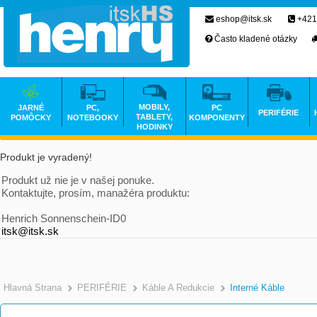
eshop@itsk.sk
+421
Často kladené otázky
MOBILY,
JARNÉ
PC,
PC
PERIFÉRIE
TABLETY,
POMÔCKY
NOTEBOOKY
KOMPONENTY
HODINKY
Produkt je vyradený!
Produkt už nie je v našej ponuke.
Kontaktujte, prosím, manažéra produktu:
Henrich Sonnenschein-ID0
itsk@itsk.sk
Hlavná Strana
PERIFÉRIE
Káble A Redukcie
Interné Káble