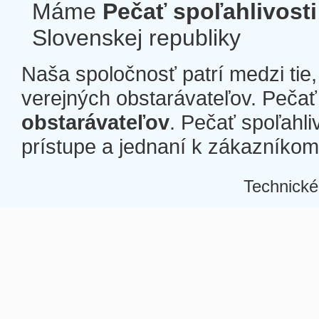
Máme
Pečať spoľahlivosti
Slovenskej republiky
Naša spoločnosť patrí medzi tie
verejných obstarávateľov. Pečať 
obstarávateľov
. Pečať spoľahli
prístupe a jednaní k zákazníkom a
Technické
Â
Â
Â