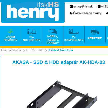
eshop@itsk.sk
+421
Často kladené otázky
MOBILY,
JARNÉ
PC,
PC
PERIFÉRIE
TABLETY,
POMÔCKY
NOTEBOOKY
KOMPONENTY
HODINKY
Hlavná Strana
PERIFÉRIE
Káble A Redukcie
>
>
AKASA - SSD & HDD adaptér AK-HDA-03