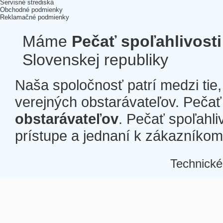
Servisné strediská
Obchodné podmienky
Reklamačné podmienky
Máme
Pečať spoľahlivosti
Slovenskej republiky
Naša spoločnosť patrí medzi tie
verejných obstarávateľov. Pečať 
obstarávateľov
. Pečať spoľahli
prístupe a jednaní k zákazníkom a
Technické
Â
Â
Â