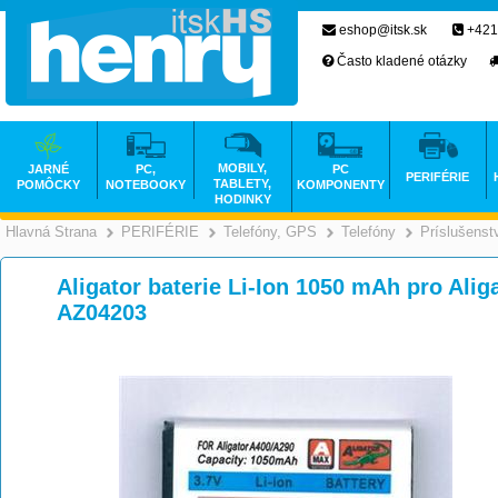
eshop@itsk.sk
+421
Často kladené otázky
MOBILY,
JARNÉ
PC,
PC
PERIFÉRIE
TABLETY,
POMÔCKY
NOTEBOOKY
KOMPONENTY
HODINKY
Hlavná Strana
PERIFÉRIE
Telefóny, GPS
Telefóny
Príslušenst
>
>
>
Aligator baterie Li-Ion 1050 mAh pro Ali
AZ04203