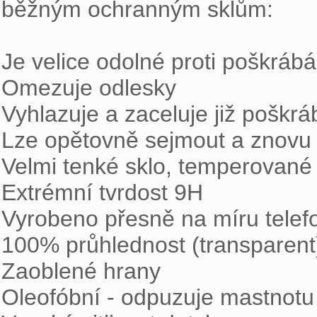
běžným ochranným sklům: 

Je velice odolné proti poškrábán
Omezuje odlesky 

Vyhlazuje a zaceluje již poškráb
Lze opětovně sejmout a znovu p
Velmi tenké sklo, temperované 
Extrémní tvrdost 9H 

Vyrobeno přesně na míru telefo
100% průhlednost (transparent)
Zaoblené hrany 

Oleofóbní - odpuzuje mastnotu a