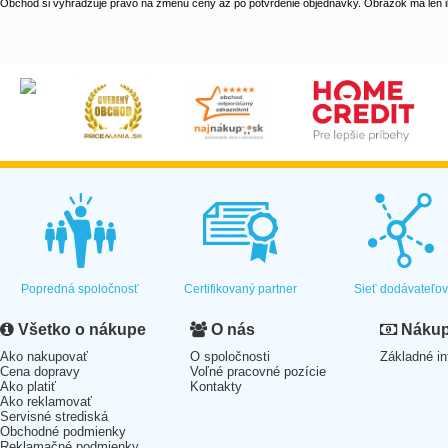
Obchod si vyhradzuje právo na zmenu ceny až po potvrdenie objednávky. Obrázok má len il
Popredná spoločnosť
Certifikovaný partner
Sieť dodávateľo
Všetko o nákupe
O nás
Nákup 
Ako nakupovať
O spoločnosti
Základné in
Cena dopravy
Voľné pracovné pozície
Ako platiť
Kontakty
Ako reklamovať
Servisné strediská
Obchodné podmienky
Reklamačné podmienky