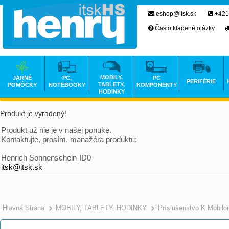
eshop@itsk.sk
+421
Často kladené otázky
MOBILY,
JARNÉ
PC,
PC
PERIFÉRIE
TABLETY,
POMÔCKY
NOTEBOOKY
KOMPONENTY
HODINKY
Produkt je vyradený!
Produkt už nie je v našej ponuke.
Kontaktujte, prosím, manažéra produktu:
Henrich Sonnenschein-ID0
itsk@itsk.sk
Hlavná Strana
MOBILY, TABLETY, HODINKY
Príslušenstvo K Mobil