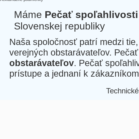
Máme
Pečať spoľahlivosti
Slovenskej republiky
Naša spoločnosť patrí medzi tie
verejných obstarávateľov. Pečať 
obstarávateľov
. Pečať spoľahli
prístupe a jednaní k zákazníkom a
Technické
Â
Â
Â