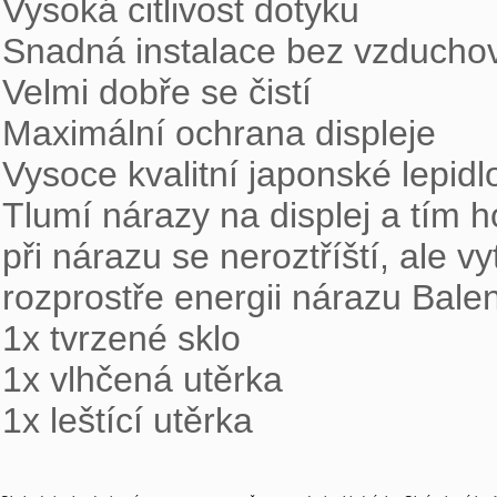
Vysoká citlivost dotyku 

Snadná instalace bez vzduchový
Velmi dobře se čistí 

Maximální ochrana displeje 

Vysoce kvalitní japonské lepidlo
Tlumí nárazy na displej a tím ho
při nárazu se neroztříští, ale v
rozprostře energii nárazu Balen
1x tvrzené sklo 

1x vlhčená utěrka 

1x leštící utěrka