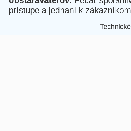
obstarávateľov
. Pečať spoľahli
prístupe a jednaní k zákazníkom a
Technické
Â
Â
Â