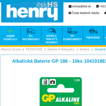
eshop@itsk.sk
+421
Často kladené otázky
MOBILY,
JARNÉ
PC,
PC
PERIFÉRIE
TABLETY,
POMÔCKY
NOTEBOOKY
KOMPONENTY
HODINKY
Hlavná Strana
PERIFÉRIE
Batérie A Nabíjačky
Batérie
Ostatné
>
>
>
Alkalická Baterie GP 186 - 10ks 10410186