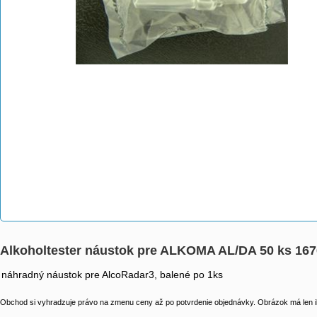
Alkoholtester náustok pre ALKOMA AL/DA 50 ks 16
náhradný náustok pre AlcoRadar3, balené po 1ks
Obchod si vyhradzuje právo na zmenu ceny až po potvrdenie objednávky. Obrázok má len il