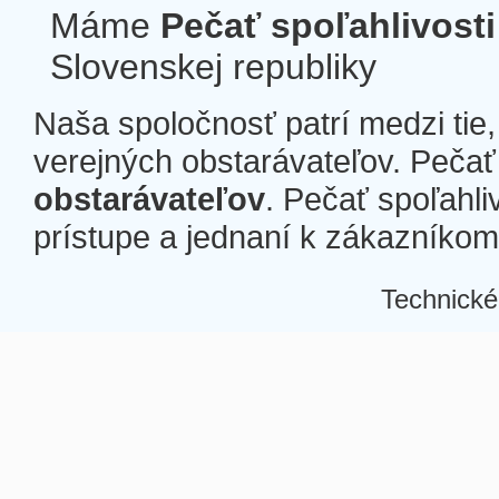
Máme
Pečať spoľahlivosti
Slovenskej republiky
Naša spoločnosť patrí medzi tie
verejných obstarávateľov. Pečať 
obstarávateľov
. Pečať spoľahli
prístupe a jednaní k zákazníkom a
Technické
Â
Â
Â