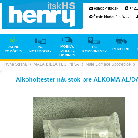
eshop@itsk.sk
+421
Často kladené otázky
MOBILY,
JARNÉ
PC,
PC
PERIFÉRIE
TABLETY,
POMÔCKY
NOTEBOOKY
KOMPONENTY
HODINKY
Hlavná Strana
MALÁ BIELA TECHNIKA
Malé Domáce Spotrebiče
>
>
Alkoholtester náustok pre ALKOMA AL/DA