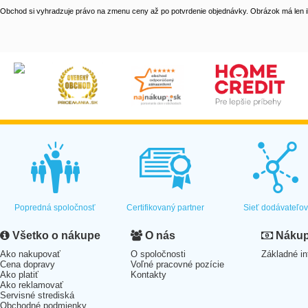
Obchod si vyhradzuje právo na zmenu ceny až po potvrdenie objednávky. Obrázok má len il
Popredná spoločnosť
Certifikovaný partner
Sieť dodávateľo
Všetko o nákupe
O nás
Nákup 
Ako nakupovať
O spoločnosti
Základné in
Cena dopravy
Voľné pracovné pozície
Ako platiť
Kontakty
Ako reklamovať
Servisné strediská
Obchodné podmienky