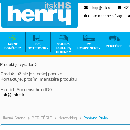
eshop@itsk.sk
+421
Často kladené otázky
MOBILY,
JARNÉ
PC,
PC
PERIFÉRIE
TABLETY,
POMÔCKY
NOTEBOOKY
KOMPONENTY
HODINKY
Produkt je vyradený!
Produkt už nie je v našej ponuke.
Kontaktujte, prosím, manažéra produktu:
Henrich Sonnenschein-ID0
itsk@itsk.sk
Hlavná Strana
PERIFÉRIE
Networking
Pasívne Prvky