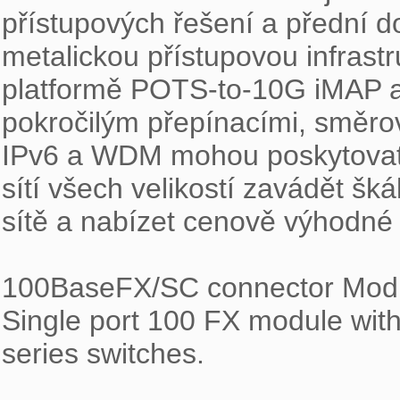
přístupových řešení a přední dod
metalickou přístupovou infrastr
platformě POTS-to-10G iMAP a
pokročilým přepínacími, směrov
IPv6 a WDM mohou poskytovate
sítí všech velikostí zavádět šk
sítě a nabízet cenově výhodné 
100BaseFX/SC connector Module
Single port 100 FX module wit
series switches.
