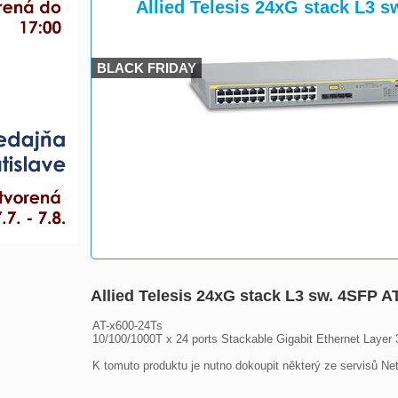
>
>
Allied Telesis 24xG stack L3 
BLACK FRIDAY
Allied Telesis 24xG stack L3 sw. 4SFP A
AT-x600-24Ts

10/100/1000T x 24 ports Stackable Gigabit Ethernet Layer
K tomuto produktu je nutno dokoupit některý ze servisů Net.