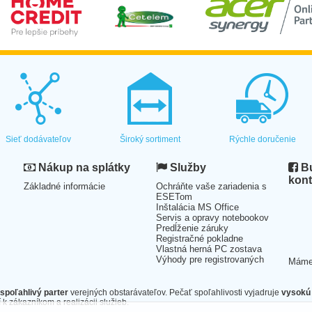
Sieť dodávateľov
Široký sortiment
Rýchle doručenie
Nákup na splátky
Služby
Bu
kont
Základné informácie
Ochráňte vaše zariadenia s
ESETom
Inštalácia MS Office
Servis a opravy notebookov
Predĺženie záruky
Registračné pokladne
Vlastná herná PC zostava
Výhody pre registrovaných
Mám
spoľahlivý parter
verejných obstarávateľov. Pečať spoľahlivosti vyjadruje
vysokú 
 k zákazníkom a realizácii služieb.