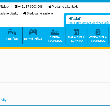
itsk.sk
+421 37 6503 908
Predajne a kontakty
ladené otázky
Sledovanie zásielky
Klikni SEM pre podrobné vyhľadáv
ČIERNA
MALÁ BIELA
VEĽKÁ BIELA
PERIFÉRIE
HERNÁ ZÓNA
TECHNIKA
TECHNIKA
TECHNIKA
Prvky