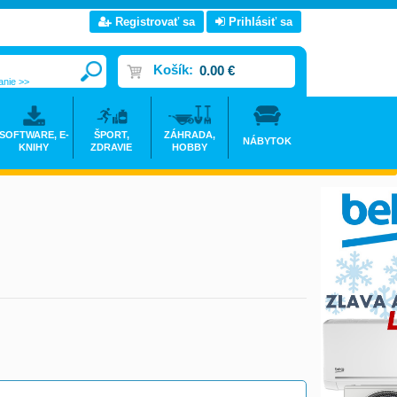
Registrovať sa
Prihlásiť sa
Košík:
0.00 €
anie >>
SOFTWARE, E-
ŠPORT,
ZÁHRADA,
NÁBYTOK
KNIHY
ZDRAVIE
HOBBY