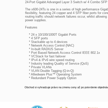
24-Port Gigabit Advanged Layer 3 Switch w/ 4 Combo SFP

The x600-24Ts is one in a series of high performance Gigabit
flexibility, featuring 24 copper and 4 SFP fiber ports for 
routing traffic should network failures occur, whilst allowin
power supplies.

Features

    * 24 x 10/100/1000T Gigabit Ports

    * 4 SFP ports

    * Stackable up to 4 devices

    * Network Access Control (NAC)

    * In-built RADIUS Server

    * Port Based Network Access Control IEEE 802.1x

    * VCStack for fast failover

    * IPv4 & IPv6 wire speed routing

    * Industry leading Quality of Service (QoS)

    * Private VLANs

    * VLAN Double Tagging (Q-in-Q)

    * Alliedware Plus™ Operating System

    * Redundant Power Supply Option
Obchod si vyhradzuje právo na zmenu ceny až po potvrdenie objednávk