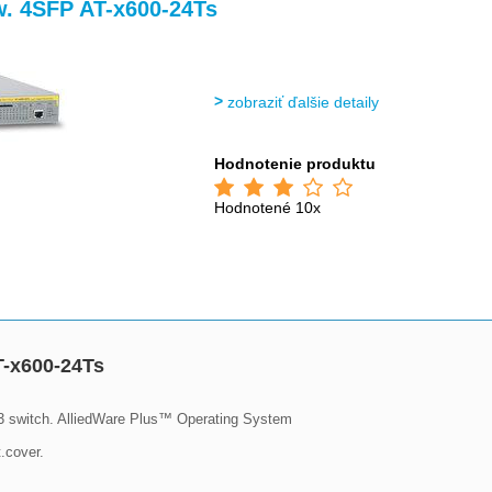
>
sw. 4SFP AT-x600-24Ts
zobraziť ďalšie detaily
Hodnotenie produktu
Hodnotené 10x
T-x600-24Ts
 3 switch. AlliedWare Plus™ Operating System

cover.
