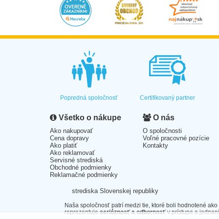
Popredná spoločnosť
Certifikovaný partner
Všetko o nákupe
O nás
Ako nakupovať
O spoločnosti
Cena dopravy
Voľné pracovné pozície
Ako platiť
Kontakty
Ako reklamovať
Servisné strediská
Obchodné podmienky
Reklamačné podmienky
strediska Slovenskej republiky
Naša spoločnosť patrí medzi tie, ktoré boli hodnotené ako
reprezentuje
serióznosť a odbornosť
v prístupe a jednaní