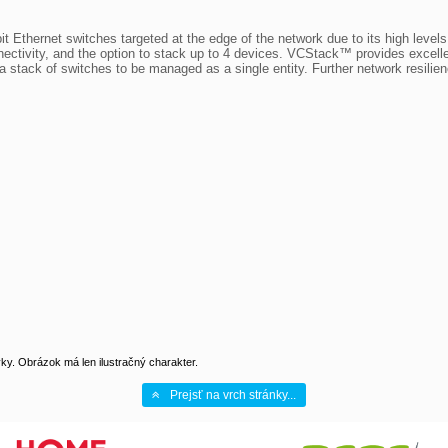
 Ethernet switches targeted at the edge of the network due to its high levels o
connectivity, and the option to stack up to 4 devices. VCStack™ provides excel
g a stack of switches to be managed as a single entity. Further network resilien
y. Obrázok má len ilustračný charakter.
Prejsť na vrch stránky...