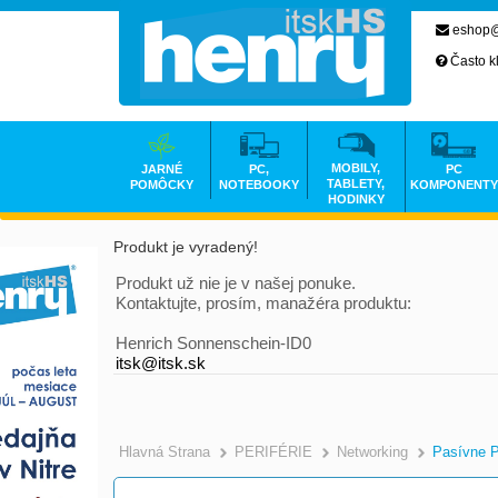
eshop@
Často k
MOBILY,
JARNÉ
PC,
PC
TABLETY,
POMÔCKY
NOTEBOOKY
KOMPONENTY
HODINKY
Produkt je vyradený!
Produkt už nie je v našej ponuke.
Kontaktujte, prosím, manažéra produktu:
Henrich Sonnenschein-ID0
itsk@itsk.sk
Hlavná Strana
PERIFÉRIE
Networking
Pasívne 