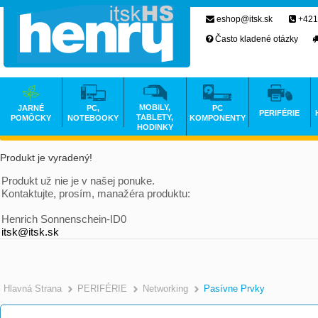
eshop@itsk.sk
+421
Často kladené otázky
MOBILY,
JARNÉ
PC,
PC
PERIFÉRIE
TABLETY,
POMÔCKY
NOTEBOOKY
KOMPONENTY
HODINKY
Produkt je vyradený!
Produkt už nie je v našej ponuke.
Kontaktujte, prosím, manažéra produktu:
Henrich Sonnenschein-ID0
itsk@itsk.sk
Hlavná Strana
PERIFÉRIE
Networking
Pasívne Prvky