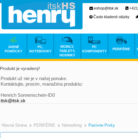
eshop@itsk.sk
+421
Často kladené otázky
MOBILY,
JARNÉ
PC,
PC
PERIFÉRIE
TABLETY,
POMÔCKY
NOTEBOOKY
KOMPONENTY
HODINKY
Produkt je vyradený!
Produkt už nie je v našej ponuke.
Kontaktujte, prosím, manažéra produktu:
Henrich Sonnenschein-ID0
itsk@itsk.sk
Hlavná Strana
PERIFÉRIE
Networking
Pasívne Prvky