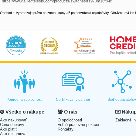
 https://www.alliedtelesis.com/products/switches/fs970m16f8-lc
Obchod si vyhradzuje právo na zmenu ceny až po potvrdenie objednávky. Obrázok má len il
Popredná spoločnosť
Certifikovaný partner
Sieť dodávateľo
Všetko o nákupe
O nás
Nákup 
Ako nakupovať
O spoločnosti
Základné in
Cena dopravy
Voľné pracovné pozície
Ako platiť
Kontakty
Ako reklamovať