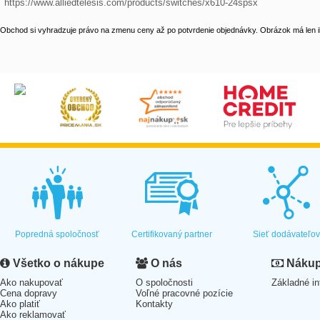
 https://www.alliedtelesis.com/products/switches/x610-24spsx
Obchod si vyhradzuje právo na zmenu ceny až po potvrdenie objednávky. Obrázok má len il
Popredná spoločnosť
Certifikovaný partner
Sieť dodávateľo
Všetko o nákupe
O nás
Nákup 
Ako nakupovať
O spoločnosti
Základné in
Cena dopravy
Voľné pracovné pozície
Ako platiť
Kontakty
Ako reklamovať