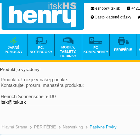
eshop@itsk.sk
+421
Často kladené otázky
MOBILY,
JARNÉ
PC,
PC
PERIFÉRIE
TABLETY,
POMÔCKY
NOTEBOOKY
KOMPONENTY
HODINKY
Produkt je vyradený!
Produkt už nie je v našej ponuke.
Kontaktujte, prosím, manažéra produktu:
Henrich Sonnenschein-ID0
itsk@itsk.sk
Hlavná Strana
PERIFÉRIE
Networking
Pasívne Prvky