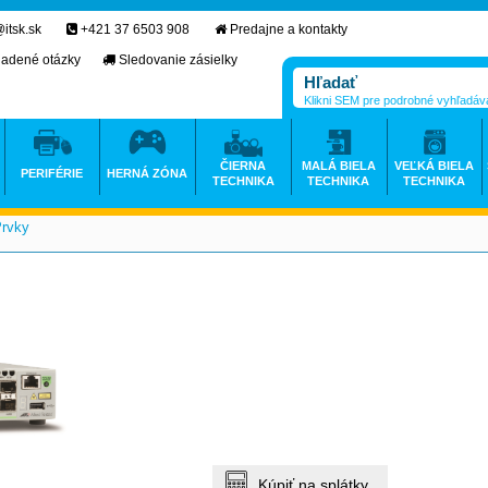
itsk.sk
+421 37 6503 908
Predajne a kontakty
ladené otázky
Sledovanie zásielky
Klikni SEM pre podrobné vyhľadáv
ČIERNA
MALÁ BIELA
VEĽKÁ BIELA
PERIFÉRIE
HERNÁ ZÓNA
TECHNIKA
TECHNIKA
TECHNIKA
Prvky
>
Kúpiť na splátky.