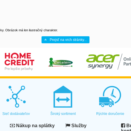
y. Obrázok má len ilustračný charakter.
Prejsť na vrch stránky...
Sieť dodávateľov
Široký sortiment
Rýchle doručenie
Nákup na splátky
Služby
Bu
kont