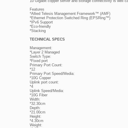
10 Gigabit copper server and storage connectivity is well cat
Features

*Allied Telesis Management Framework™ (AMF)

*Ethernet Protection Switched Ring (EPSRing™)

*IPv6 Support

*Eco-friendly

*Stacking

TECHNICAL SPECS
Management: 

*Layer 2 Managed

Switch Type: 

*Fixed port

Primary Port Count: 

*12

Primary Port Speed/Media: 

*10G Copper

Uplink port count: 

*4

Uplink Speed/Media: 

*10G Fiber

Width: 

*32.30cm

Depth: 

*21.00cm

Height: 

*4.30cm

Weight: 
