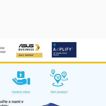
Osobný odber
Sieť predajní
ďte s nami v
akte: