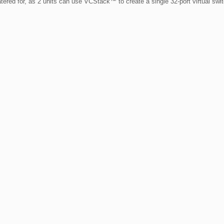
ered for, as 2 units can use VCStack™ to create a single 32-port virtual switch,