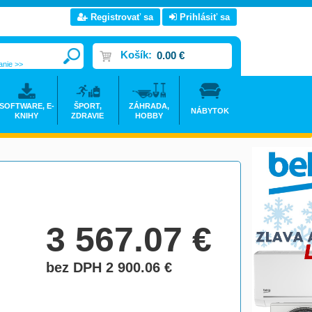
Registrovať sa
Prihlásiť sa
Košík:
0.00 €
anie >>
SOFTWARE, E-
ŠPORT,
ZÁHRADA,
NÁBYTOK
KNIHY
ZDRAVIE
HOBBY
3 567.07
€
bez DPH 2 900.06
€
do košíka