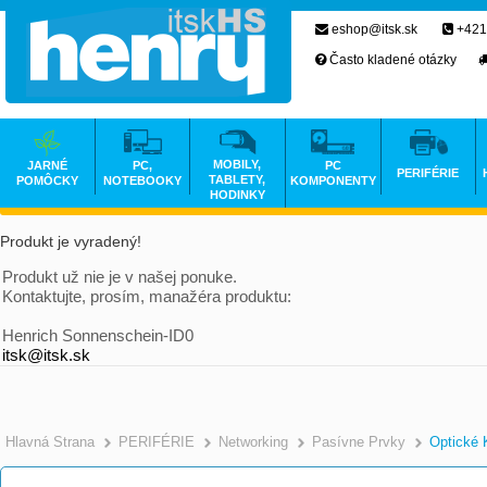
eshop@itsk.sk
+421
Často kladené otázky
MOBILY,
JARNÉ
PC,
PC
PERIFÉRIE
TABLETY,
POMÔCKY
NOTEBOOKY
KOMPONENTY
HODINKY
Produkt je vyradený!
Produkt už nie je v našej ponuke.
Kontaktujte, prosím, manažéra produktu:
Henrich Sonnenschein-ID0
itsk@itsk.sk
Hlavná Strana
PERIFÉRIE
Networking
Pasívne Prvky
Optické 