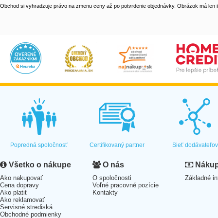
Obchod si vyhradzuje právo na zmenu ceny až po potvrdenie objednávky. Obrázok má len il
Popredná spoločnosť
Certifikovaný partner
Sieť dodávateľo
Všetko o nákupe
O nás
Nákup 
Ako nakupovať
O spoločnosti
Základné in
Cena dopravy
Voľné pracovné pozície
Ako platiť
Kontakty
Ako reklamovať
Servisné strediská
Obchodné podmienky