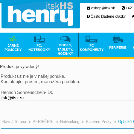
eshop@itsk.sk
+421
Často kladené otázky
MOBILY,
JARNÉ
PC,
PC
PERIFÉRIE
TABLETY,
POMÔCKY
NOTEBOOKY
KOMPONENTY
HODINKY
Produkt je vyradený!
Produkt už nie je v našej ponuke.
Kontaktujte, prosím, manažéra produktu:
Henrich Sonnenschein-ID0
itsk@itsk.sk
Hlavná Strana
PERIFÉRIE
Networking
Pasívne Prvky
Optické 