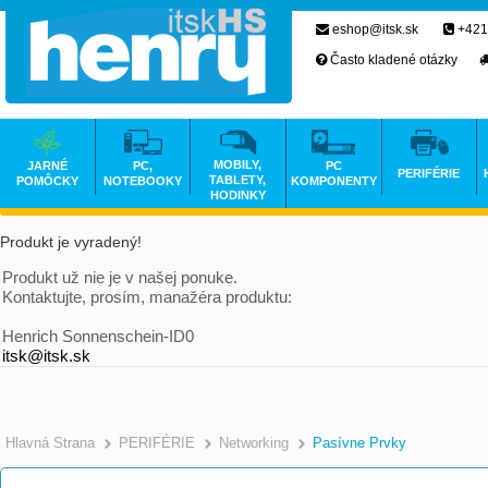
eshop@itsk.sk
+421
Často kladené otázky
MOBILY,
JARNÉ
PC,
PC
PERIFÉRIE
TABLETY,
POMÔCKY
NOTEBOOKY
KOMPONENTY
HODINKY
Produkt je vyradený!
Produkt už nie je v našej ponuke.
Kontaktujte, prosím, manažéra produktu:
Henrich Sonnenschein-ID0
itsk@itsk.sk
Hlavná Strana
PERIFÉRIE
Networking
Pasívne Prvky