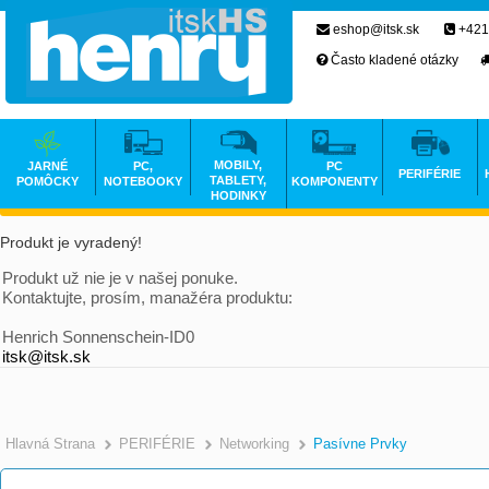
eshop@itsk.sk
+421
Často kladené otázky
MOBILY,
JARNÉ
PC,
PC
PERIFÉRIE
TABLETY,
POMÔCKY
NOTEBOOKY
KOMPONENTY
HODINKY
Produkt je vyradený!
Produkt už nie je v našej ponuke.
Kontaktujte, prosím, manažéra produktu:
Henrich Sonnenschein-ID0
itsk@itsk.sk
Hlavná Strana
PERIFÉRIE
Networking
Pasívne Prvky