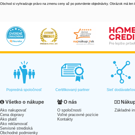
Obchod si vyhradzuje právo na zmenu ceny až po potvrdenie objednávky. Obrázok má len il
Popredná spoločnosť
Certifikovaný partner
Sieť dodávateľo
Všetko o nákupe
O nás
Nákup 
Ako nakupovať
O spoločnosti
Základné in
Cena dopravy
Voľné pracovné pozície
Ako platiť
Kontakty
Ako reklamovať
Servisné strediská
Obchodné podmienky