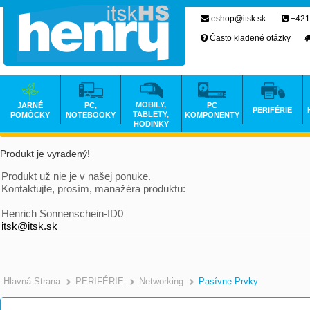
eshop@itsk.sk
+421
Často kladené otázky
MOBILY,
JARNÉ
PC,
PC
PERIFÉRIE
TABLETY,
POMÔCKY
NOTEBOOKY
KOMPONENTY
HODINKY
Produkt je vyradený!
Produkt už nie je v našej ponuke.
Kontaktujte, prosím, manažéra produktu:
Henrich Sonnenschein-ID0
itsk@itsk.sk
Hlavná Strana
PERIFÉRIE
Networking
Pasívne Prvky