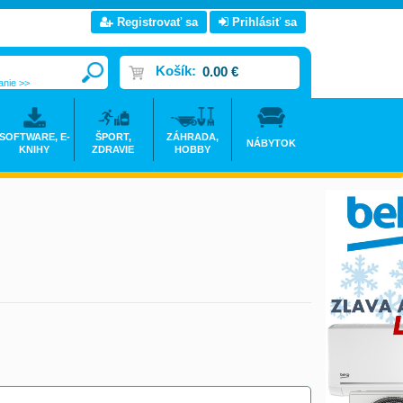
Registrovať sa
Prihlásiť sa
Košík:
0.00 €
anie >>
SOFTWARE, E-
ŠPORT,
ZÁHRADA,
NÁBYTOK
KNIHY
ZDRAVIE
HOBBY