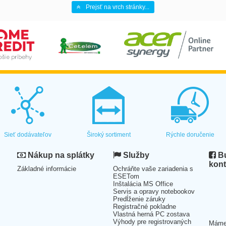
Prejsť na vrch stránky...
Sieť dodávateľov
Široký sortiment
Rýchle doručenie
Nákup na splátky
Služby
Bu
kont
Základné informácie
Ochráňte vaše zariadenia s
ESETom
Inštalácia MS Office
Servis a opravy notebookov
Predĺženie záruky
Registračné pokladne
Vlastná herná PC zostava
Výhody pre registrovaných
Mám