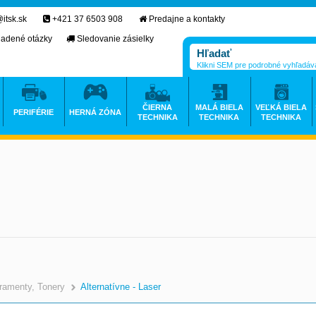
itsk.sk
+421 37 6503 908
Predajne a kontakty
ladené otázky
Sledovanie zásielky
Klikni SEM pre podrobné vyhľadáv
ČIERNA
MALÁ BIELA
VEĽKÁ BIELA
PERIFÉRIE
HERNÁ ZÓNA
TECHNIKA
TECHNIKA
TECHNIKA
ramenty, Tonery
Alternatívne - Laser