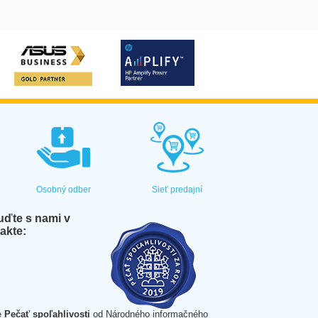
Osobný odber
Sieť predajní
ďte s nami v
akte:
e
Pečať spoľahlivosti
od Národného informačného