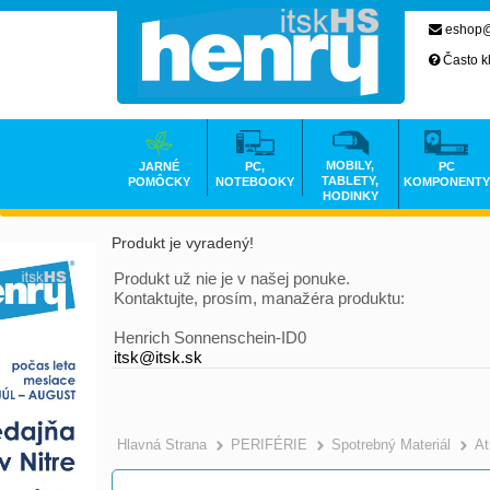
eshop@
Často k
MOBILY,
JARNÉ
PC,
PC
TABLETY,
POMÔCKY
NOTEBOOKY
KOMPONENTY
HODINKY
Produkt je vyradený!
Produkt už nie je v našej ponuke.
Kontaktujte, prosím, manažéra produktu:
Henrich Sonnenschein-ID0
itsk@itsk.sk
Hlavná Strana
PERIFÉRIE
Spotrebný Materiál
At