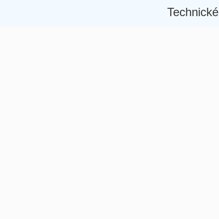
Technické
Â
Â
Â