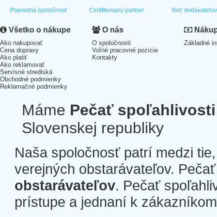
Popredná spoločnosť
Certifikovaný partner
Sieť dodávateľo
Všetko o nákupe
O nás
Nákup 
Ako nakupovať
O spoločnosti
Základné in
Cena dopravy
Voľné pracovné pozície
Ako platiť
Kontakty
Ako reklamovať
Servisné strediská
Obchodné podmienky
Reklamačné podmienky
Máme
Pečať spoľahlivosti
Slovenskej republiky
Naša spoločnosť patrí medzi tie
verejných obstarávateľov. Pečať 
obstarávateľov
. Pečať spoľahli
prístupe a jednaní k zákazníkom a