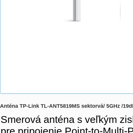
Anténa TP-Link TL-ANT5819MS sektorvá/ 5GHz /19d
Smerová anténa s veľkým zisk
pre pripojenie Point-to-Multi