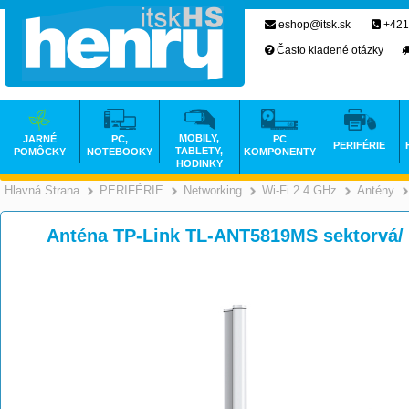
eshop@itsk.sk
+421
Často kladené otázky
MOBILY,
JARNÉ
PC,
PC
PERIFÉRIE
TABLETY,
POMÔCKY
NOTEBOOKY
KOMPONENTY
HODINKY
Hlavná Strana
PERIFÉRIE
Networking
Wi-Fi 2.4 GHz
Antény
>
>
>
Anténa TP-Link TL-ANT5819MS sektorvá/