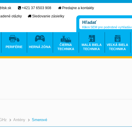
itsk.sk
+421 37 6503 908
Predajne a kontakty
ladené otázky
Sledovanie zásielky
Klikni SEM pre podrobné vyhľadáv
ČIERNA
MALÁ BIELA
VEĽKÁ BIELA
PERIFÉRIE
HERNÁ ZÓNA
TECHNIKA
TECHNIKA
TECHNIKA
 GHz
Antény
Smerové