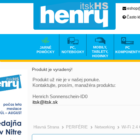
eshop@
Často k
MOBILY,
JARNÉ
PC,
PC
TABLETY,
POMÔCKY
NOTEBOOKY
KOMPONENTY
HODINKY
Produkt je vyradený!
Produkt už nie je v našej ponuke.
Kontaktujte, prosím, manažéra produktu:
Henrich Sonnenschein-ID0
itsk@itsk.sk
Hlavná Strana
PERIFÉRIE
Networking
Wi-Fi 2.4