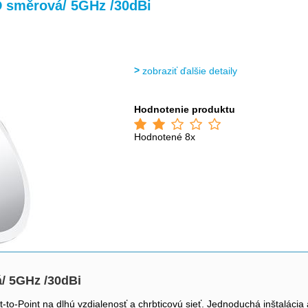
>
>
>
 směrová/ 5GHz /30dBi
zobraziť ďalšie detaily
Hodnotenie produktu
Hodnotené 8x
/ 5GHz /30dBi
to-Point na dlhú vzdialenosť a chrbticovú sieť. Jednoduchá inštaláci