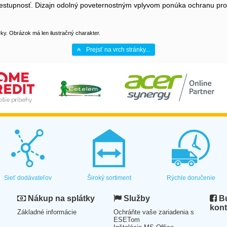
tupnosť. Dizajn odolný poveternostným vplyvom ponúka ochranu proti
y. Obrázok má len ilustračný charakter.
Prejsť na vrch stránky...
Sieť dodávateľov
Široký sortiment
Rýchle doručenie
Nákup na splátky
Služby
Bu
kont
Základné informácie
Ochráňte vaše zariadenia s
ESETom