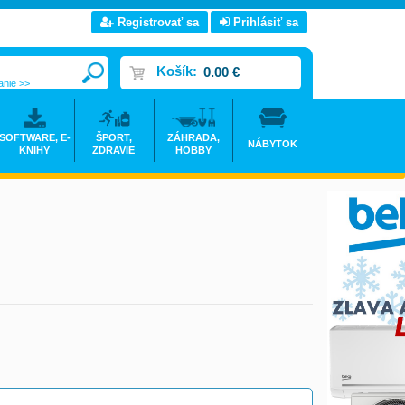
Registrovať sa
Prihlásiť sa
Košík:
0.00 €
anie >>
SOFTWARE, E-
ŠPORT,
ZÁHRADA,
NÁBYTOK
KNIHY
ZDRAVIE
HOBBY