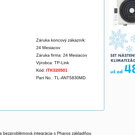
Záruka koncový zákazník:
24 Mesiacov
Záruka firma: 24 Mesiacov
Výrobca:
TP-Link
Kód:
ITK320501
Part No.: TL-ANT5830MD
a a bezproblémová integrácia s Pharos základňou