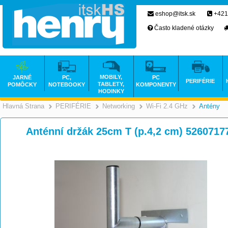
eshop@itsk.sk
+421
Často kladené otázky
MOBILY,
JARNÉ
PC,
PC
PERIFÉRIE
TABLETY,
POMÔCKY
NOTEBOOKY
KOMPONENTY
HODINKY
Hlavná Strana
PERIFÉRIE
Networking
Wi-Fi 2.4 GHz
Antény
>
>
>
Anténní držák 25cm T (p.4,2 cm) 5260717