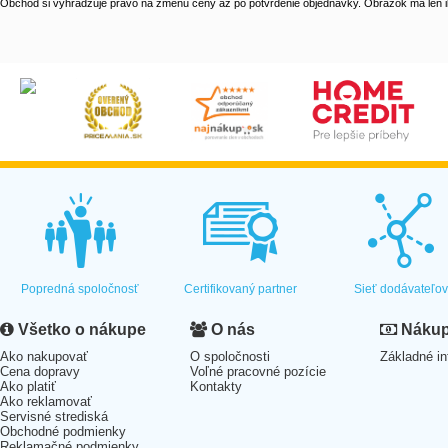
Obchod si vyhradzuje právo na zmenu ceny až po potvrdenie objednávky. Obrázok má len il
Popredná spoločnosť
Certifikovaný partner
Sieť dodávateľo
Všetko o nákupe
O nás
Nákup 
Ako nakupovať
O spoločnosti
Základné in
Cena dopravy
Voľné pracovné pozície
Ako platiť
Kontakty
Ako reklamovať
Servisné strediská
Obchodné podmienky
Reklamačné podmienky