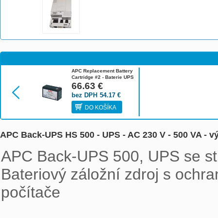
APC Replacement Battery
Cartridge #2 - Baterie UPS
- 1 x olovo-kyselina -
66.63
€
černá - pro P/N: AP250, B
bez DPH
54.17
€
RBC2
DO KOŠÍKA
APC Back-UPS HS 500 - UPS - AC 230 V - 500 VA - v
APC Back-UPS 500, UPS se str
Bateriový záložní zdroj s ochran
počítače
