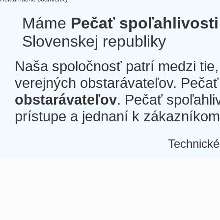
Máme
Pečať spoľahlivosti
Slovenskej republiky
Naša spoločnosť patrí medzi tie
verejných obstarávateľov. Pečať 
obstarávateľov
. Pečať spoľahli
prístupe a jednaní k zákazníkom a
Technické
Â
Â
Â