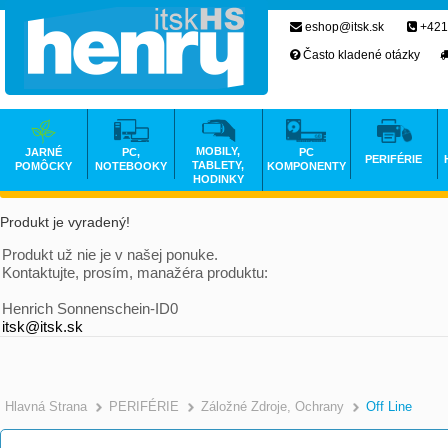
eshop@itsk.sk
+421
Často kladené otázky
MOBILY,
JARNÉ
PC,
PC
PERIFÉRIE
TABLETY,
POMÔCKY
NOTEBOOKY
KOMPONENTY
HODINKY
Produkt je vyradený!
Produkt už nie je v našej ponuke.
Kontaktujte, prosím, manažéra produktu:
Henrich Sonnenschein-ID0
itsk@itsk.sk
Hlavná Strana
PERIFÉRIE
Záložné Zdroje, Ochrany
Off Line