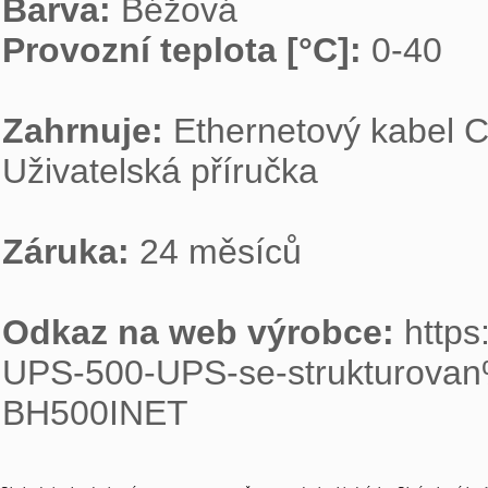
Barva: 
Provozní teplota [°C]: 
0-40

Zahrnuje: 
Ethernetový kabel Ca
Uživatelská příručka

Záruka: 
24 měsíců

Odkaz na web výrobce: 
http
UPS-500-UPS-se-strukturo
BH500INET