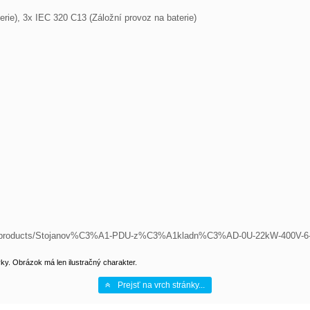
cs/products/Stojanov%C3%A1-PDU-z%C3%A1kladn%C3%AD-0U-22kW-400V-6
y. Obrázok má len ilustračný charakter.
Prejsť na vrch stránky...