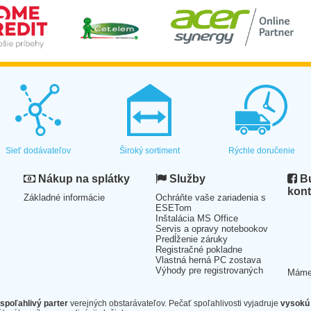
Sieť dodávateľov
Široký sortiment
Rýchle doručenie
Nákup na splátky
Služby
Bu
kont
Základné informácie
Ochráňte vaše zariadenia s
ESETom
Inštalácia MS Office
Servis a opravy notebookov
Predĺženie záruky
Registračné pokladne
Vlastná herná PC zostava
Výhody pre registrovaných
Mám
spoľahlivý parter
verejných obstarávateľov. Pečať spoľahlivosti vyjadruje
vysokú 