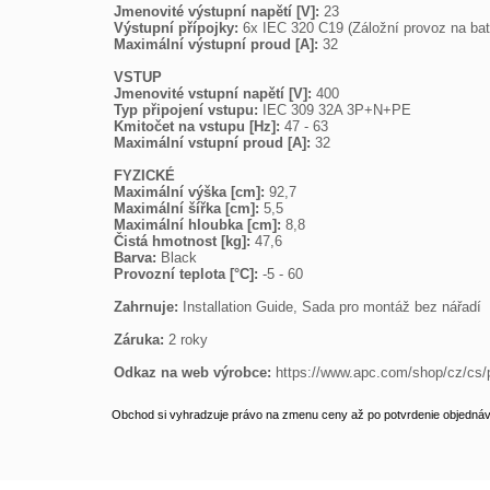
Jmenovité výstupní napětí [V]: 
Výstupní přípojky: 
Maximální výstupní proud [A]: 
32

VSTUP
Jmenovité vstupní napětí [V]: 
Typ připojení vstupu: 
Kmitočet na vstupu [Hz]: 
Maximální vstupní proud [A]: 
32

FYZICKÉ
Maximální výška [cm]: 
Maximální šířka [cm]: 
Maximální hloubka [cm]: 
Čistá hmotnost [kg]: 
Barva: 
Provozní teplota [°C]: 
-5 - 60

Zahrnuje: 
Installation Guide, Sada pro montáž bez nářadí

Záruka: 
2 roky

Odkaz na web výrobce: 
https://www.apc.com/shop/cz/
Obchod si vyhradzuje právo na zmenu ceny až po potvrdenie objednávk