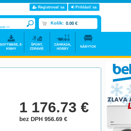
Registrovať sa
Prihlásiť sa
Košík:
0.00 €
anie >>
SOFTWARE, E-
ŠPORT,
ZÁHRADA,
NÁBYTOK
KNIHY
ZDRAVIE
HOBBY
1 176.73
€
bez DPH 956.69
€