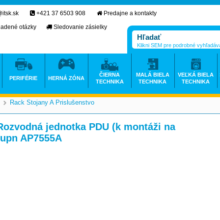
itsk.sk
+421 37 6503 908
Predajne a kontakty
ladené otázky
Sledovanie zásielky
Klikni SEM pre podrobné vyhľadáv
ČIERNA
MALÁ BIELA
VEĽKÁ BIELA
PERIFÉRIE
HERNÁ ZÓNA
TECHNIKA
TECHNIKA
TECHNIKA
Rack Stojany A Prislušenstvo
>
Rozvodná jednotka PDU (k montáži na
stupn AP7555A