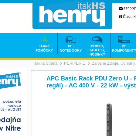
eshop@
Často k
MOBILY,
JARNÉ
PC,
PC
TABLETY,
POMÔCKY
NOTEBOOKY
KOMPONENTY
HODINKY
Hlavná Strana
PERIFÉRIE
Záložné Zdroje, Ochrany
>
>
APC Basic Rack PDU Zero U - 
regál) - AC 400 V - 22 kW - vý