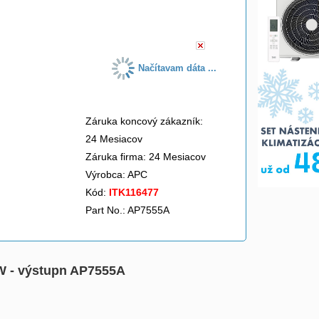
do košíka
Načítavam dáta ...
Záruka koncový zákazník:
24 Mesiacov
Záruka firma: 24 Mesiacov
Výrobca:
APC
Kód:
ITK116477
Part No.: AP7555A
kW - výstupn AP7555A