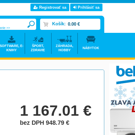
Registrovať sa
Prihlásiť sa
Košík:
0.00 €
anie >>
SOFTWARE, E-
ŠPORT,
ZÁHRADA,
NÁBYTOK
KNIHY
ZDRAVIE
HOBBY
1 167.01
€
bez DPH 948.79
€