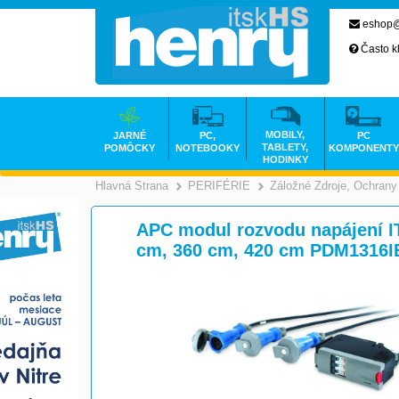
eshop@
Často k
MOBILY,
JARNÉ
PC,
PC
TABLETY,
POMÔCKY
NOTEBOOKY
KOMPONENTY
HODINKY
Hlavná Strana
PERIFÉRIE
Záložné Zdroje, Ochrany
>
>
APC modul rozvodu napájení I
cm, 360 cm, 420 cm PDM1316I