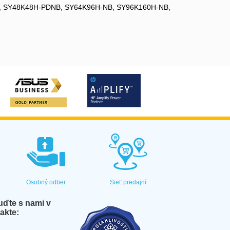
-PDNB, SY48K48H-PDNB, SY64K96H-NB, SY96K160H-NB,
Osobný odber
Sieť predajní
ďte s nami v
akte: