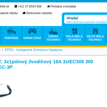
itsk.sk
+421 37 6503 908
Predajne a kontakty
ladené otázky
Sledovanie zásielky
Klikni SEM pre podrobné vyhľadáv
ČIERNA
MALÁ BIELA
VEĽKÁ BIELA
PERIFÉRIE
HERNÁ ZÓNA
TECHNIKA
TECHNIKA
TECHNIKA
EPDU - Inteligentné Distribúcie Napájania
>
T, 3x1pólový 3vodičový 16A 3xIEC309 300
EC-3P