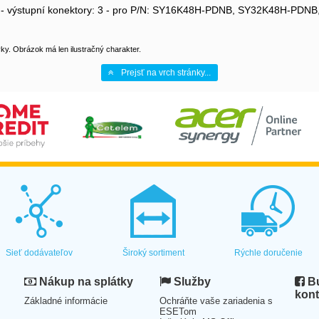
 fáze - výstupní konektory: 3 - pro P/N: SY16K48H-PDNB, SY32K48H
y. Obrázok má len ilustračný charakter.
Prejsť na vrch stránky...
Sieť dodávateľov
Široký sortiment
Rýchle doručenie
Nákup na splátky
Služby
Bu
kont
Základné informácie
Ochráňte vaše zariadenia s
ESETom