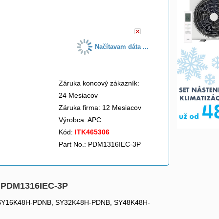
do košíka
Načítavam dáta ...
Záruka koncový zákazník:
24 Mesiacov
Záruka firma: 12 Mesiacov
Výrobca:
APC
Kód:
ITK465306
Part No.: PDM1316IEC-3P
m PDM1316IEC-3P
o P/N: SY16K48H-PDNB, SY32K48H-PDNB, SY48K48H-