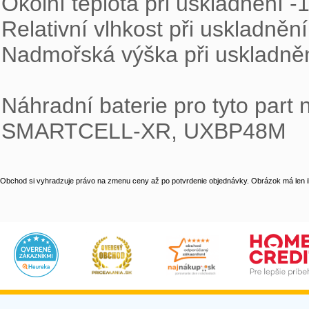
Okolní teplota při uskladnění -1
Relativní vlhkost při uskladnění
Nadmořská výška při uskladněn
Náhradní baterie pro tyto part 
SMARTCELL-XR, UXBP48M
Obchod si vyhradzuje právo na zmenu ceny až po potvrdenie objednávky. Obrázok má len il