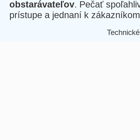
obstarávateľov
. Pečať spoľahli
prístupe a jednaní k zákazníkom a
Technické
Â
Â
Â