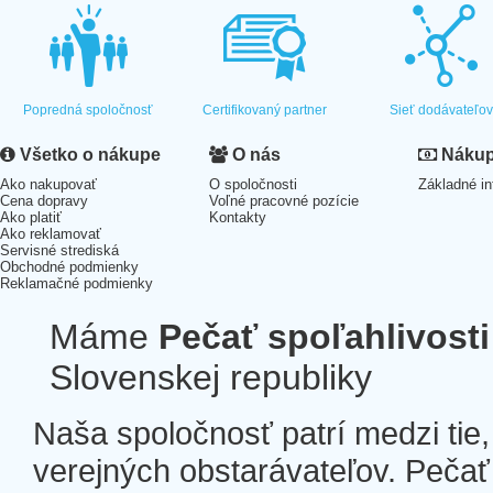
Popredná spoločnosť
Certifikovaný partner
Sieť dodávateľo
Všetko o nákupe
O nás
Nákup 
Ako nakupovať
O spoločnosti
Základné in
Cena dopravy
Voľné pracovné pozície
Ako platiť
Kontakty
Ako reklamovať
Servisné strediská
Obchodné podmienky
Reklamačné podmienky
Máme
Pečať spoľahlivosti
Slovenskej republiky
Naša spoločnosť patrí medzi tie
verejných obstarávateľov. Pečať 