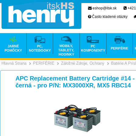
eshop@itsk.sk
+421
Často kladené otázky
MOBILY,
JARNÉ
PC,
PC
PERIFÉRIE
TABLETY,
POMÔCKY
NOTEBOOKY
KOMPONENTY
HODINKY
Hlavná Strana
PERIFÉRIE
Záložné Zdroje, Ochrany
Batérie A Prí
>
>
APC Replacement Battery Cartridge #14 - 
černá - pro P/N: MX3000XR, MX5 RBC14