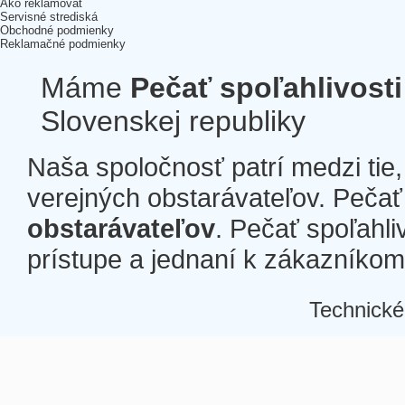
Ako reklamovať
Servisné strediská
Obchodné podmienky
Reklamačné podmienky
Máme
Pečať spoľahlivosti
Slovenskej republiky
Naša spoločnosť patrí medzi tie
verejných obstarávateľov. Pečať 
obstarávateľov
. Pečať spoľahli
prístupe a jednaní k zákazníkom a
Technické
Â
Â
Â