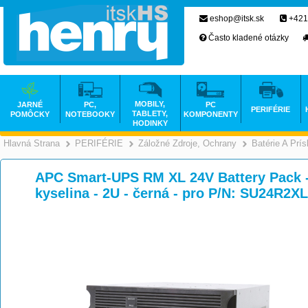
eshop@itsk.sk
+421
Často kladené otázky
MOBILY,
JARNÉ
PC,
PC
PERIFÉRIE
TABLETY,
POMÔCKY
NOTEBOOKY
KOMPONENTY
HODINKY
Hlavná Strana
PERIFÉRIE
Záložné Zdroje, Ochrany
Batérie A Prí
>
>
APC Smart-UPS RM XL 24V Battery Pack - B
kyselina - 2U - černá - pro P/N: SU24R2X