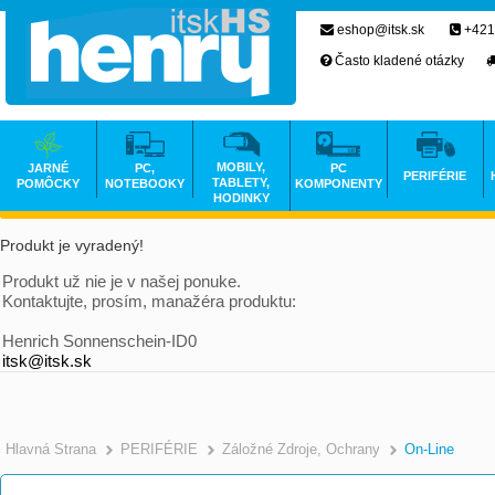
eshop@itsk.sk
+421
Často kladené otázky
MOBILY,
JARNÉ
PC,
PC
PERIFÉRIE
TABLETY,
POMÔCKY
NOTEBOOKY
KOMPONENTY
HODINKY
Produkt je vyradený!
Produkt už nie je v našej ponuke.
Kontaktujte, prosím, manažéra produktu:
Henrich Sonnenschein-ID0
itsk@itsk.sk
Hlavná Strana
PERIFÉRIE
Záložné Zdroje, Ochrany
On-Line