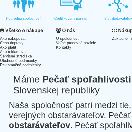
Popredná spoločnosť
Certifikovaný partner
Sieť dodávateľo
Všetko o nákupe
O nás
Nákup 
Ako nakupovať
O spoločnosti
Základné in
Cena dopravy
Voľné pracovné pozície
Ako platiť
Kontakty
Ako reklamovať
Servisné strediská
Obchodné podmienky
Reklamačné podmienky
Máme
Pečať spoľahlivosti
Slovenskej republiky
Naša spoločnosť patrí medzi tie
verejných obstarávateľov. Pečať 
obstarávateľov
. Pečať spoľahli