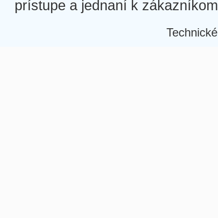
prístupe a jednaní k zákazníkom a
Technické
Â
Â
Â