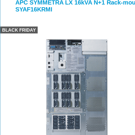
>
>
APC SYMMETRA LX 16kVA N+1 Rack-moun
SYAF16KRMI
BLACK FRIDAY