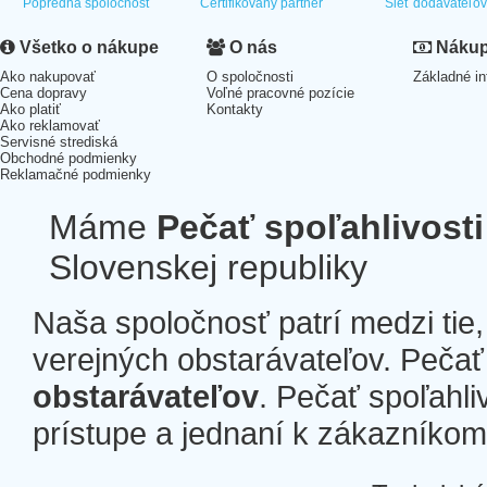
Popredná spoločnosť
Certifikovaný partner
Sieť dodávateľo
Všetko o nákupe
O nás
Nákup 
Ako nakupovať
O spoločnosti
Základné in
Cena dopravy
Voľné pracovné pozície
Ako platiť
Kontakty
Ako reklamovať
Servisné strediská
Obchodné podmienky
Reklamačné podmienky
Máme
Pečať spoľahlivosti
Slovenskej republiky
Naša spoločnosť patrí medzi tie
verejných obstarávateľov. Pečať 
obstarávateľov
. Pečať spoľahli
prístupe a jednaní k zákazníkom a