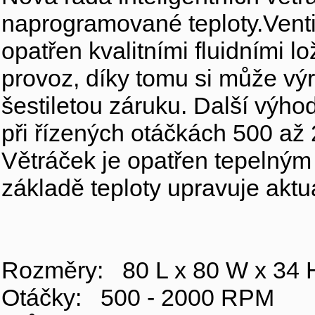
naprogramované teploty.Vent
opatřen kvalitními fluidními l
provoz, díky tomu si může vý
šestiletou záruku. Další výho
při řízených otáčkách 500 až
Větráček je opatřen tepelným 
základě teploty upravuje aktuá
Rozměry: 80 L x 80 W x 34
Otáčky: 500 - 2000 RPM