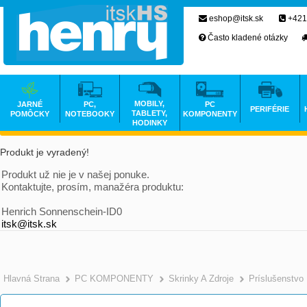
eshop@itsk.sk
+421
Často kladené otázky
MOBILY,
JARNÉ
PC,
PC
PERIFÉRIE
TABLETY,
POMÔCKY
NOTEBOOKY
KOMPONENTY
HODINKY
Produkt je vyradený!
Produkt už nie je v našej ponuke.
Kontaktujte, prosím, manažéra produktu:
Henrich Sonnenschein-ID0
itsk@itsk.sk
Hlavná Strana
PC KOMPONENTY
Skrinky A Zdroje
Príslušenstvo