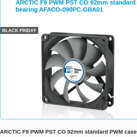
>
>
ARCTIC F9 PWM PST CO 92mm standard P
bearing AFACO-090PC-GBA01
BLACK FRIDAY
ARCTIC F9 PWM PST CO 92mm standard PWM case f