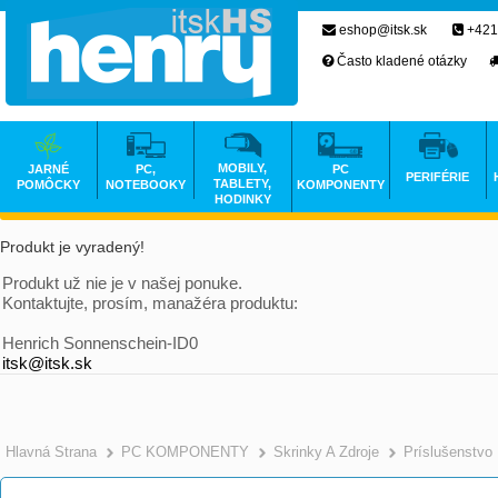
eshop@itsk.sk
+421
Často kladené otázky
MOBILY,
JARNÉ
PC,
PC
PERIFÉRIE
TABLETY,
POMÔCKY
NOTEBOOKY
KOMPONENTY
HODINKY
Produkt je vyradený!
Produkt už nie je v našej ponuke.
Kontaktujte, prosím, manažéra produktu:
Henrich Sonnenschein-ID0
itsk@itsk.sk
Hlavná Strana
PC KOMPONENTY
Skrinky A Zdroje
Príslušenstvo