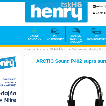
eshop@
Často k
MOBILY,
JARNÉ
PC,
PC
TABLETY,
POMÔCKY
NOTEBOOKY
KOMPONENTY
HODINKY
Hlavná Strana
PERIFÉRIE
Multimédiá , Audio, MP
>
>
ARCTIC Sound P402 supra aura