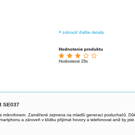
zobraziť ďalšie detaily
Hodnotenie produktu
Hodnotené 29x
t SE037
ek s mikrofonem. Zaměřené zejmena na mladší generaci posluchačů. Důka
phonu a zároveň v klídku přijímat hovory a telefonovat aniž by jste s