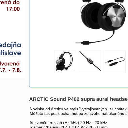
ARCTIC Sound P402 supra aural headse
Novinka od Arcticu ve stylu "vystajlovaných" sluchát
Můžete tak poslouchat hudbu ze svého nabušeného smart
frekvenční rozsah (Hz-kHz) 20 Hz - 20 kHz
rozměry (balení) 204 L x 84 W x 206 H mm