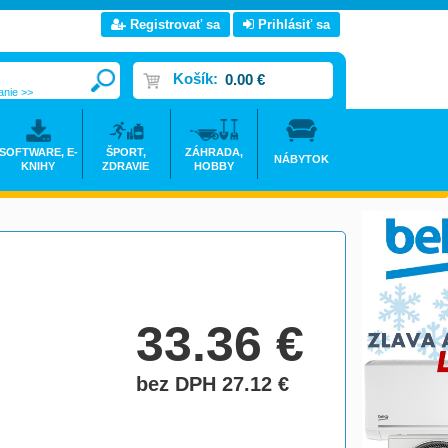
Registrovať sa
Prihlásiť sa
Košík:
0.00 €
anie >>
SOFTWARE, E-
ŠPORT,
ZÁHRADA,
NÁBYTOK
KNIHY
ZDRAVIE
HOBBY
33.36
€
bez DPH 27.12
€
do košíka