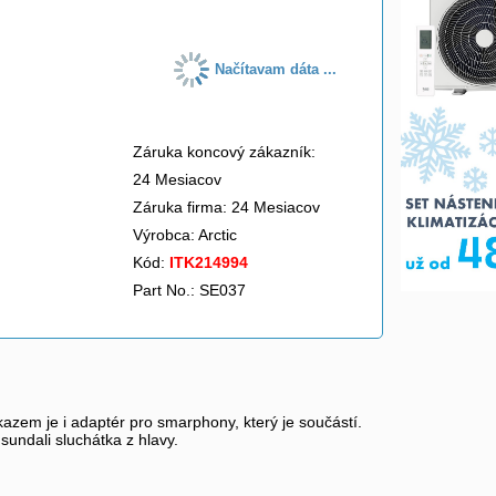
Načítavam dáta ...
Záruka koncový zákazník:
24 Mesiacov
Záruka firma: 24 Mesiacov
Výrobca:
Arctic
Kód:
ITK214994
Part No.: SE037
zem je i adaptér pro smarphony, který je součástí.
undali sluchátka z hlavy.