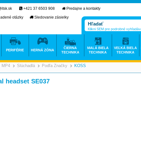
itsk.sk
+421 37 6503 908
Predajne a kontakty
ladené otázky
Sledovanie zásielky
Klikni SEM pre podrobné vyhľadáv
ČIERNA
MALÁ BIELA
VEĽKÁ BIELA
PERIFÉRIE
HERNÁ ZÓNA
TECHNIKA
TECHNIKA
TECHNIKA
3, MP4
Slúchadlá
Podľa Značky
KOSS
>
>
>
l headset SE037