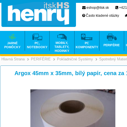
eshop@itsk.sk
+421
Často kladené otázky
MOBILY,
JARNÉ
PC,
PC
PERIFÉRIE
TABLETY,
POMÔCKY
NOTEBOOKY
KOMPONENTY
HODINKY
Hlavná Strana
PERIFÉRIE
Pokladničné Systémy
Spotrebný Materi
>
>
Argox 45mm x 35mm, bílý papír, cena za