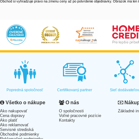
Obchod si vyhradzuje právo na zmenu ceny až po potvrdenie objednávky. Obrázok má len il
Popredná spoločnosť
Certifikovaný partner
Sieť dodávateľo
Všetko o nákupe
O nás
Nákup 
Ako nakupovať
O spoločnosti
Základné in
Cena dopravy
Voľné pracovné pozície
Ako platiť
Kontakty
Ako reklamovať
Servisné strediská
Obchodné podmienky
Reklamačné podmienky