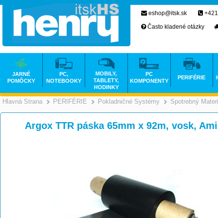
eshop@itsk.sk
+421
Často kladené otázky
MOBILY,
JARNÉ
PC,
PC
PERIFÉRIE
TABLETY,
POMÔCKY
NOTEBOOKY
KOMPONENTY
HODINKY
Hlavná Strana
PERIFÉRIE
Pokladničné Systémy
Spotrebný Materi
>
>
Argox TTR páska 65mm x 92m, vosk, Am