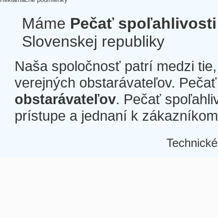
Máme
Pečať spoľahlivosti
Slovenskej republiky
Naša spoločnosť patrí medzi tie
verejných obstarávateľov. Pečať 
obstarávateľov
. Pečať spoľahli
prístupe a jednaní k zákazníkom a
Technické
Â
Â
Â