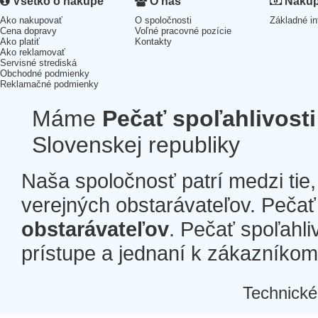
Všetko o nákupe
O nás
Nákup 
Ako nakupovať
O spoločnosti
Základné in
Cena dopravy
Voľné pracovné pozície
Ako platiť
Kontakty
Ako reklamovať
Servisné strediská
Obchodné podmienky
Reklamačné podmienky
Máme
Pečať spoľahlivosti
Slovenskej republiky
Naša spoločnosť patrí medzi tie
verejných obstarávateľov. Pečať 
obstarávateľov
. Pečať spoľahli
prístupe a jednaní k zákazníkom a
Technické
Â
Â