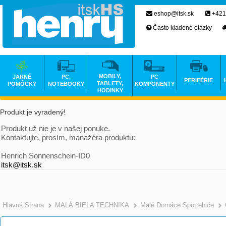
eshop@itsk.sk
+421
Často kladené otázky
MOBILY,
JARNÉ
PC,
PC
PERIFÉRIE
TABLETY,
POMÔCKY
NOTEBOOKY
KOMPONENTY
HODINKY
Produkt je vyradený!
Produkt už nie je v našej ponuke.
Kontaktujte, prosím, manažéra produktu:
Henrich Sonnenschein-ID0
itsk@itsk.sk
Hlavná Strana
MALÁ BIELA TECHNIKA
Malé Domáce Spotrebiče