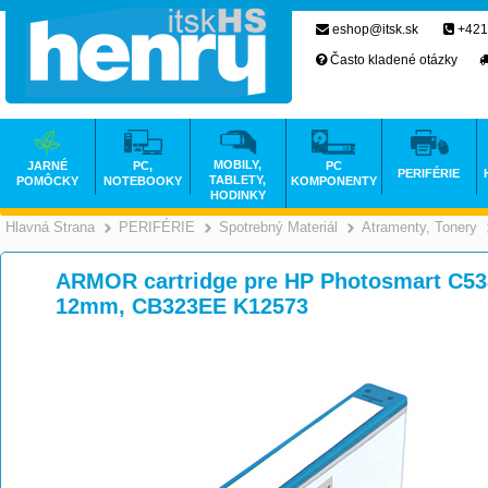
eshop@itsk.sk
+421
Často kladené otázky
MOBILY,
JARNÉ
PC,
PC
PERIFÉRIE
TABLETY,
POMÔCKY
NOTEBOOKY
KOMPONENTY
HODINKY
Hlavná Strana
PERIFÉRIE
Spotrebný Materiál
Atramenty, Tonery
>
>
>
ARMOR cartridge pre HP Photosmart C538
12mm, CB323EE K12573