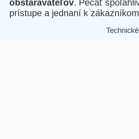
obstarávateľov
. Pečať spoľahli
prístupe a jednaní k zákazníkom a
Technické
Â
Â
Â