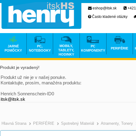
eshop@itsk.sk
+421
Často kladené otázky
MOBILY,
JARNÉ
PC,
PC
PERIFÉRIE
TABLETY,
POMÔCKY
NOTEBOOKY
KOMPONENTY
HODINKY
Produkt je vyradený!
Produkt už nie je v našej ponuke.
Kontaktujte, prosím, manažéra produktu:
Henrich Sonnenschein-ID0
itsk@itsk.sk
Hlavná Strana
PERIFÉRIE
Spotrebný Materiál
Atramenty, Tonery