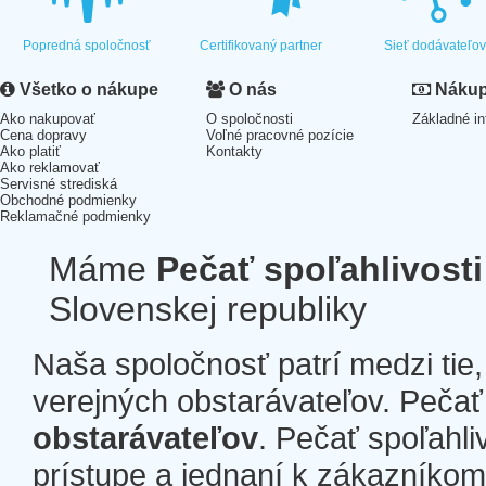
Popredná spoločnosť
Certifikovaný partner
Sieť dodávateľo
Všetko o nákupe
O nás
Nákup 
Ako nakupovať
O spoločnosti
Základné in
Cena dopravy
Voľné pracovné pozície
Ako platiť
Kontakty
Ako reklamovať
Servisné strediská
Obchodné podmienky
Reklamačné podmienky
Máme
Pečať spoľahlivosti
Slovenskej republiky
Naša spoločnosť patrí medzi tie
verejných obstarávateľov. Pečať 
obstarávateľov
. Pečať spoľahli
prístupe a jednaní k zákazníkom a