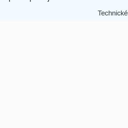
Technické
Â
Â
Â