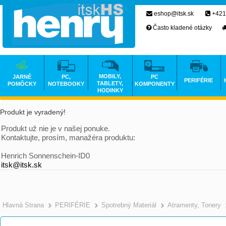
eshop@itsk.sk
+421
Často kladené otázky
MOBILY,
JARNÉ
PC,
PC
PERIFÉRIE
TABLETY,
POMÔCKY
NOTEBOOKY
KOMPONENTY
HODINKY
Produkt je vyradený!
Produkt už nie je v našej ponuke.
Kontaktujte, prosím, manažéra produktu:
Henrich Sonnenschein-ID0
itsk@itsk.sk
Hlavná Strana
PERIFÉRIE
Spotrebný Materiál
Atramenty, Tonery